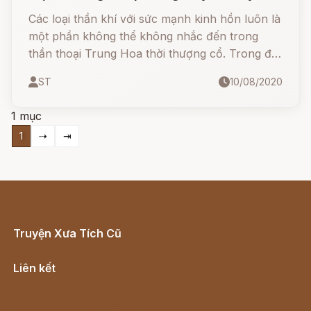
Trung Hoa
Các loại thần khí với sức mạnh kinh hồn luôn là
một phần không thể không nhắc đến trong
thần thoại Trung Hoa thời thượng cổ. Trong đó,
dựa vào công năng lẫn điển tích gắn với từng
ST
10/08/2020
loại mà người ta đã liệt kê ra 10 loại thần khí
được mệnh danh là thập đại thần khí thượng
1 mục
cổ.
1
⇢
⇥
Truyện Xưa Tích Cũ
Cổ tích Việt Nam
Liên kết
Lịch vạn niên
Hà Nội cũ - Món ngon Hà Nội