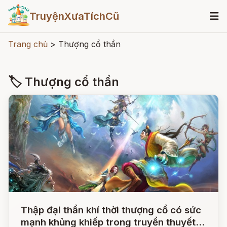
TruyệnXưaTíchCũ
Trang chủ
>
Thượng cổ thần
🏷 Thượng cổ thần
Thập đại thần khí thời thượng cổ có sức
mạnh khủng khiếp trong truyền thuyết