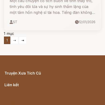
Một câu chuyện cổ tích buồn về tình thầy trò,
tình yêu đôi lứa và sự hy sinh thầm lặng của
một tâm hồn nghệ sĩ tài hoa. Tiếng đàn không
chỉ là âm nhạc, mà còn là tiếng lòng của một
ST
12/01/2026
người thầy dành cho những học trò ưu tú và
tình cảm đơn phương cao thượng
1 mục
1
⇢
⇥
Truyện Xưa Tích Cũ
Cổ tích Việt Nam
Liên kết
Lịch vạn niên
Hà Nội cũ - Món ngon Hà Nội
Truyện kiếm hiệp - Ngôn tình