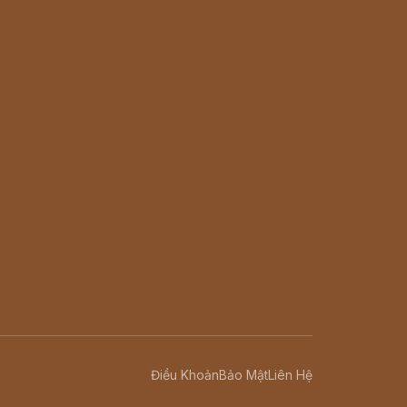
Điều Khoản
Bảo Mật
Liên Hệ