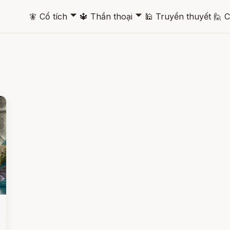
🞃
🞃
🧚
Cổ tích
🔱
Thần thoại
🕌
Truyền thuyết
🙋
C