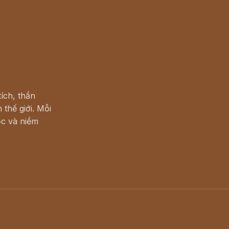
ích, thần
 thế giới. Mỗi
c và niềm