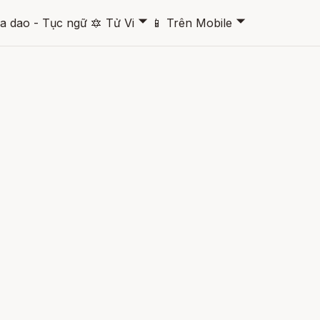
🞃
🞃
a dao - Tục ngữ
🔯
Tử Vi
📱
Trên Mobile