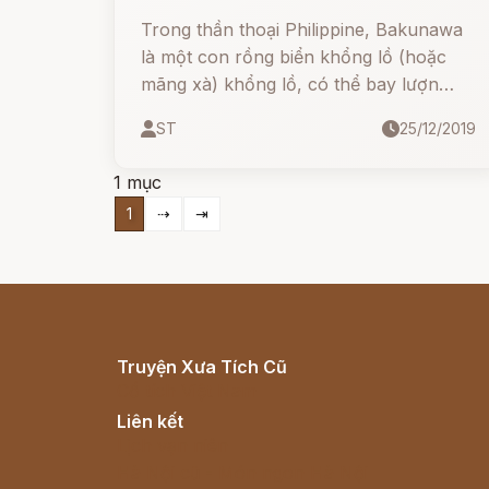
Trong thần thoại Philippine, Bakunawa
là một con rồng biển khổng lồ (hoặc
mãng xà) khổng lồ, có thể bay lượn
bằng đôi cánh. Sức mạnh của nó là vô
ST
25/12/2019
cùng khủng khiếp.
1 mục
1
⇢
⇥
Truyện Xưa Tích Cũ
Cổ tích Việt Nam
Liên kết
Lịch vạn niên
Hà Nội cũ - Món ngon Hà Nội