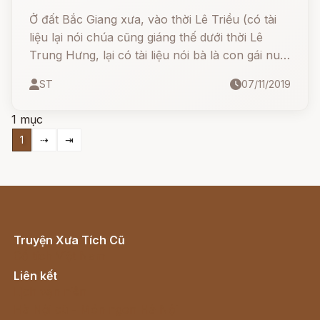
Ở đất Bắc Giang xưa, vào thời Lê Triều (có tài
liệu lại nói chúa cũng giáng thế dưới thời Lê
Trung Hưng, lại có tài liệu nói bà là con gái nuôi
của Vua Hùng) có truyền lại câu truyện về ba
ST
07/11/2019
chị em thôn nữ, phụ mẫu đoản mệnh qua đời từ
sớm nên ba người nương tựa nhau mà sinh
1 mục
sống.
1
⇢
⇥
Truyện Xưa Tích Cũ
Cổ tích Việt Nam
Liên kết
Lịch vạn niên
Hà Nội cũ - Món ngon Hà Nội