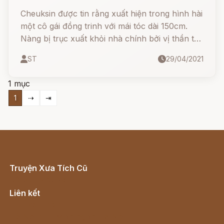
Cheuksin được tin rằng xuất hiện trong hình hài
một cô gái đồng trinh với mái tóc dài 150cm.
Nàng bị trục xuất khỏi nhà chính bởi vị thần tối
cao Cheonjiwang và vị thần bếp núc
ST
29/04/2021
Jowangshin do chẳng chịu làm gì mà chỉ ngồi
đếm tóc mình.
1 mục
1
⇢
⇥
Truyện Xưa Tích Cũ
Cổ tích Việt Nam
Liên kết
Lịch vạn niên
Hà Nội cũ - Món ngon Hà Nội