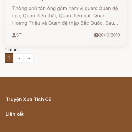
Thông phủ tôn ông gồm năm vị quan: Quan đệ
Lục, Quan điều thất, Quan điều bát, Quan
Hoàng Triệu và Quan đệ thập Bắc Quốc. Sau
giá 5 vị Quan lớn chúng ta thường thấy có thỉnh
ST
20/10/2019
thêm Quan Điều thất và Quan Hoàng Triệu.
1 mục
1
⇢
⇥
Truyện Xưa Tích Cũ
Cổ tích Việt Nam
Liên kết
Lịch vạn niên
Hà Nội cũ - Món ngon Hà Nội