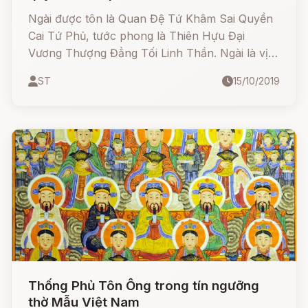
Ngài được tôn là Quan Đệ Tứ Khâm Sai Quyền
Cai Tứ Phủ, tước phong là Thiên Hựu Đại
Vương Thượng Đẳng Tối Linh Thần. Ngài là vị
Thánh ở bên bệ ngọc bàn loan quản sổ tử sinh
ST
15/10/2019
chốn trần. Ông đứng hàng thứ tư trong Ngũ Vị
Tôn Quan, trấn giữ địa thổ đồng bằng, Ngài
không giáng trần chỉ ngự nơi thiên cung.
Thống Phủ Tôn Ông trong tín ngưỡng
thờ Mẫu Việt Nam