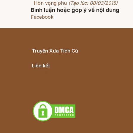
Hòn vọng phu
(Tạo lúc: 08/03/2015)
Bình luận hoặc góp ý về nội dung
Facebook
Truyện Xưa Tích Cũ
Cổ tích Việt Nam
Liên kết
Lịch vạn niên
Hà Nội cũ - Món ngon Hà Nội
Truyện kiếm hiệp - Ngôn tình
Download - Tải Miễn Phí