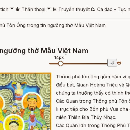
🞃
🞃
tích
🔱
Thần thoại
🕌
Truyền thuyết
🙋
Ca dao - Tục 
ủ Tôn Ông trong tín ngưỡng thờ Mẫu Việt Nam
 ngưỡng thờ Mẫu Việt Nam
14px
🖶
🌙
Thông phủ tôn ông gồm năm vị q
điều bát, Quan Hoàng Triệu và Q
chúng ta thường thấy có thỉnh t
Các Quan trong Thống phủ Tôn ô
lí trực tiếp cho Bốn phủ Vua cha
miền Thiên Địa Thủy Nhạc.
Các Quan lớn trong Thống Phủ T