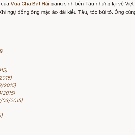
8 của
Vua Cha Bát Hải
giáng sinh bên Tàu nhưng lại về Việ
i ngự đồng ông mặc áo dài kiểu Tầu, tóc búi tó. Ông cũng 
ng
015)
2015)
3/2015)
3/2015)
6/03/2015)
5)