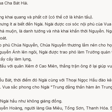
a Cha Bát Hải.
 khai quang và phất cờ (có thể cờ là khăn tấu).
ưng ít ai biết đến Ngài. Ngài được coi sóc nội phủ của Vu
 khá muộn, là danh tướng và nhà khai khẩn thời Nguyễn. N
oát.
cho phủ Chúa Nguyễn, Chúa Nguyễn thương lắm nên cho họ 
uyễn Ánh lên ngôi, Ngài được trao phó làm Trưởng quản th
cấy cầy làm lụng,
u với quân Xiêm ở Cao Miên, thắng trận ông ở lại giúp vu
u Bát, thời điểm đó Ngài cùng với Thoại Ngọc Hầu đào kê
. Vua sắc phong cho Ngài "Trung đẳng thần hàm ân Trung
 Ngài hầu như không giáng đồng.
guyễn Hoàng, người làng Gia Miêu, Tống Sơn, Thanh Hóa. 