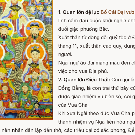
1. Quan lớn đệ lục
Bố Cái Đại vư
lĩnh cầm đầu cuộc khởi nghĩa chố
đuổi giặc phương Bắc.
Xuất thân từ dòng dõi quý tộc ở
tháng 11, xuất thân cao quý, dung
người.
Ngài ngự áo đai mạng màu đen ch
việc cho vua Địa phủ.
2. Quan lớn Điều Thất:
Còn gọi là
Đồng Bằng, là con trai thứ bảy c
được giao nhiệm vụ biên sổ, coi g
của Vua Cha.
Khi xưa Ngài theo đức Vua Cha p
thành nhiệm vụ Ngài liền hóa ng
 nên nhân dân lập đền thờ, các triều đại có sắc phong, Đ