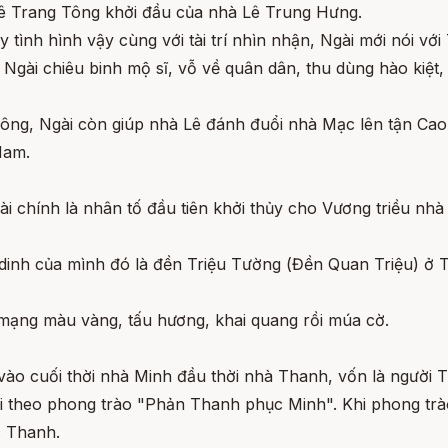
Lê Trang Tông khởi đầu của nhà Lê Trung Hưng.
hấy tình hình vậy cùng với tài trí nhìn nhận, Ngài mới nói v
gài chiêu binh mộ sĩ, vỗ về quân dân, thu dùng hào kiệt,
ng, Ngài còn giúp nhà Lê đánh đuổi nhà Mạc lên tận Cao 
Nam.
i chính là nhân tố đầu tiên khởi thủy cho Vương triều nh
dinh của mình đó là đền Triệu Tường (Đền Quan Triệu) ở 
mạng màu vàng, tấu hương, khai quang rồi múa cờ.
vào cuối thời nhà Minh đầu thời nhà Thanh, vốn là người
 theo phong trào "Phản Thanh phục Minh". Khi phong trào
c Thanh.