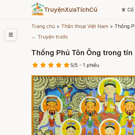
TruyệnXưaTíchCũ
🧚
Cổ 
Trang chủ
>
Thần thoại Việt Nam
>
Thống Ph
← Truyện trước
Thống Phủ Tôn Ông trong tín
5
/
5
- 1
phiếu