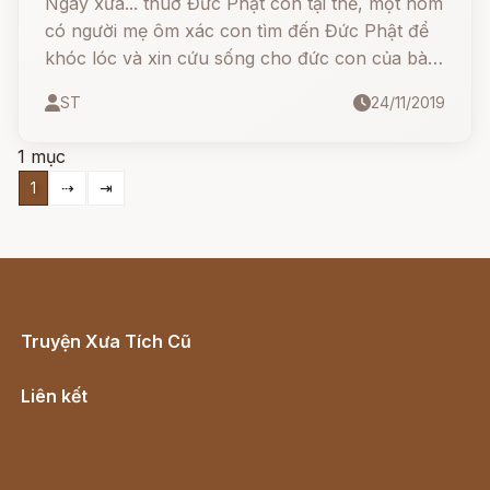
Ngày xưa... thuở Đức Phật còn tại thế, một hôm
có người mẹ ôm xác con tìm đến Đức Phật để
khóc lóc và xin cứu sống cho đức con của bà
vừa mới chết.
ST
24/11/2019
1 mục
1
⇢
⇥
Truyện Xưa Tích Cũ
Cổ tích Việt Nam
Liên kết
Lịch vạn niên
Hà Nội cũ - Món ngon Hà Nội
Truyện kiếm hiệp - Ngôn tình