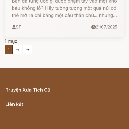
Bạn đã từng ước gì được chạm tay vào một kho
báu khổng lồ? Hãy tưởng tượng một quả núi có
thể mở ra chỉ bằng một câu thần chú... nhưng
nếu bạn quên mất mật khẩu thì sao?
ST
21/07/2025
1 mục
1
⇢
⇥
Truyện Xưa Tích Cũ
Cổ tích Việt Nam
Liên kết
Lịch vạn niên
Hà Nội cũ - Món ngon Hà Nội
Truyện kiếm hiệp - Ngôn tình