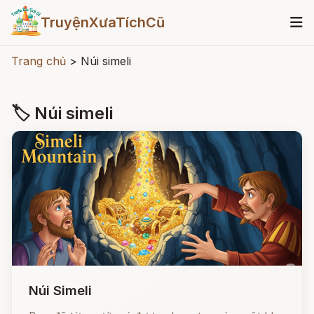
TruyệnXưaTíchCũ
Trang chủ
>
Núi simeli
🏷 Núi simeli
Núi Simeli