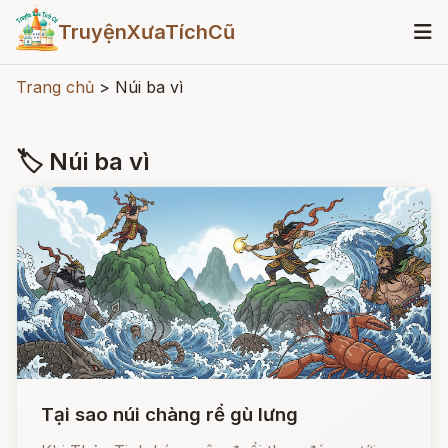
TruyệnXưaTíchCũ
Trang chủ
>
Núi ba vì
🏷 Núi ba vì
Tại sao núi chàng rể gù lưng