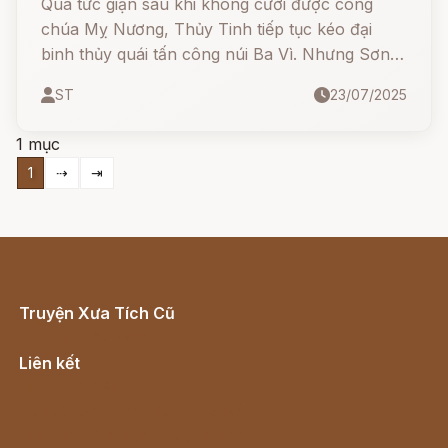
Quá tức giận sau khi không cưới được công
chúa Mỵ Nương, Thủy Tinh tiếp tục kéo đại
binh thủy quái tấn công núi Ba Vì. Nhưng Sơn
Tinh đã bày mưu lập kế, vừa chiến đấu vừa xây
ST
23/07/2025
dựng trận địa đồi núi và đánh tan quân giặc
bằng trí tuệ và lòng quả cảm.
1 mục
1
⇢
⇥
Truyện Xưa Tích Cũ
Cổ tích Việt Nam
Liên kết
Lịch vạn niên
Hà Nội cũ - Món ngon Hà Nội
Truyện kiếm hiệp - Ngôn tình