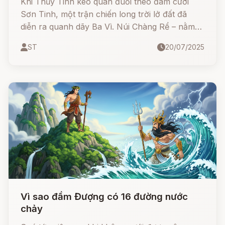
Khi Thủy Tinh kéo quân đuổi theo đám cưới
Sơn Tinh, một trận chiến long trời lở đất đã
diễn ra quanh dãy Ba Vì. Núi Chàng Rể – nằm
chắn đầu dãy Tản Viên – bị nước sông Đà dội
ST
20/07/2025
mạnh, khiến ngọn núi bị nghiêng, sạt lở nặng.
Nhờ mưu trí và tinh thần chiến đấu kiên cường,
Sơn Tinh đã ngăn được giặc, nhưng ngọn núi
ấy mãi mãi mang dáng gù lưng như một chứng
tích lịch sử thiêng liêng. Truyện không chỉ lý giải
địa danh thực tế mà còn tôn vinh trí dũng của
người xưa, lưu giữ hồn thiêng sông núi Việt
Nam.,
Vì sao đầm Đượng có 16 đường nước
chảy