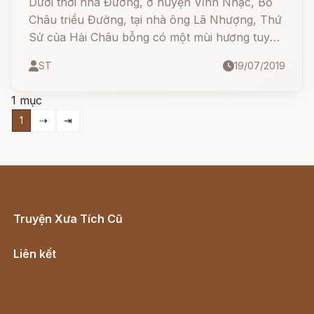
Dưới thời nhà Đường, ở huyện Vĩnh Nhạc, Bồ
Châu triều Đường, tại nhà ông Lã Nhượng, Thứ
Sử của Hải Châu bỗng có một mùi hương tuyệt
diệu lan tỏa khắp phòng, âm nhạc thiên đường
ST
19/07/2019
vang khắp không trung, lại có một con hạc
trắng từ trên trời hạ xuống, bay vào trong màn
1 mục
trướng rồi biến mất.
1
⇢
⇥
Truyện Xưa Tích Cũ
Cổ tích Việt Nam
Liên kết
Lịch vạn niên
Hà Nội cũ - Món ngon Hà Nội
Truyện kiếm hiệp - Ngôn tình