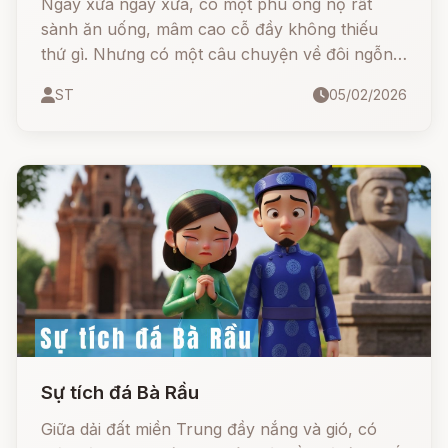
Ngày xửa ngày xưa, có một phú ông nọ rất
sành ăn uống, mâm cao cỗ đầy không thiếu
thứ gì. Nhưng có một câu chuyện về đôi ngỗng
trong vườn nhà ông đã thay đổi cả một thói
ST
05/02/2026
quen của loài vật này mãi về sau...
Sự tích đá Bà Rầu
Giữa dải đất miền Trung đầy nắng và gió, có