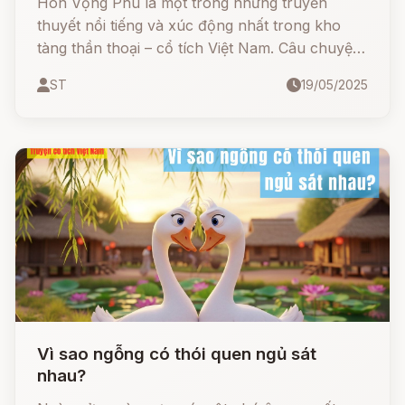
Hòn Vọng Phu là một trong những truyền
thuyết nổi tiếng và xúc động nhất trong kho
tàng thần thoại – cổ tích Việt Nam. Câu chuyện
kể về một người vợ thủy chung, chờ chồng
ST
19/05/2025
trong vô vọng đến nỗi hóa đá giữa trời...
Vì sao ngỗng có thói quen ngủ sát
nhau?