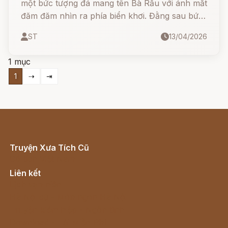
một bức tượng đá mang tên Bà Rầu với ánh mắt
đăm đăm nhìn ra phía biển khơi. Đằng sau bức
tượng ấy là một nỗi buồn thiên thu về tình
ST
13/04/2026
nghĩa vợ chồng. Câu chuyện bắt đầu từ một gia
đình thuyền chài..
1 mục
1
⇢
⇥
Truyện Xưa Tích Cũ
Cổ tích Việt Nam
Liên kết
Lịch vạn niên
Hà Nội cũ - Món ngon Hà Nội
Truyện kiếm hiệp - Ngôn tình
Download - Tải Miễn Phí