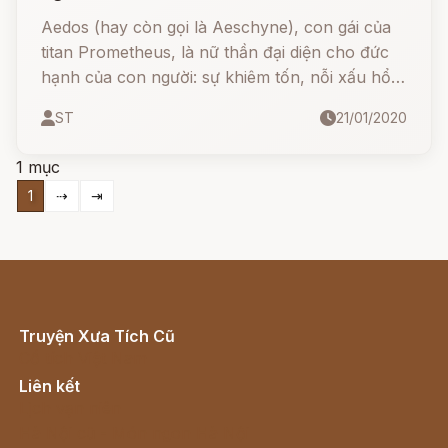
Aedos (hay còn gọi là Aeschyne), con gái của
titan Prometheus, là nữ thần đại diện cho đức
hạnh của con người: sự khiêm tốn, nỗi xấu hổ,
danh dự, lòng tôn kính và sự tôn trọng. Nàng là
ST
21/01/2020
bạn đồng hành của nữ thần Nemesis.
1 mục
1
⇢
⇥
Truyện Xưa Tích Cũ
Cổ tích Việt Nam
Liên kết
Lịch vạn niên
Hà Nội cũ - Món ngon Hà Nội