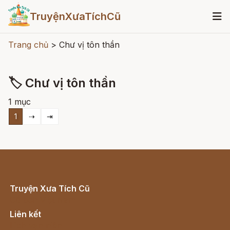
TruyệnXưaTíchCũ
Trang chủ
>
Chư vị tôn thần
🏷 Chư vị tôn thần
1 mục
1
⇢
⇥
Truyện Xưa Tích Cũ
Cổ tích Việt Nam
Liên kết
Lịch vạn niên