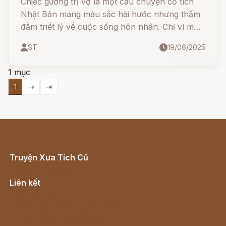
Chiếc gương trị vợ là một câu chuyện cổ tích
Nhật Bản mang màu sắc hài hước nhưng thấm
đẫm triết lý về cuộc sống hôn nhân. Chỉ vì một
chiếc gương lạ từ kinh thành Edo, một người
ST
19/06/2025
chồng chất phác đã khiến vợ mình hiểu lầm là
có “vợ bé”! Cuộc tranh cãi tưởng chừng gay gắt
1 mục
lại được hóa giải bất ngờ nhờ... một bà xơ già kỳ
1
⇢
⇥
lạ.
Truyện Xưa Tích Cũ
Cổ tích Việt Nam
Liên kết
Lịch vạn niên
Hà Nội cũ - Món ngon Hà Nội
Truyện kiếm hiệp - Ngôn tình