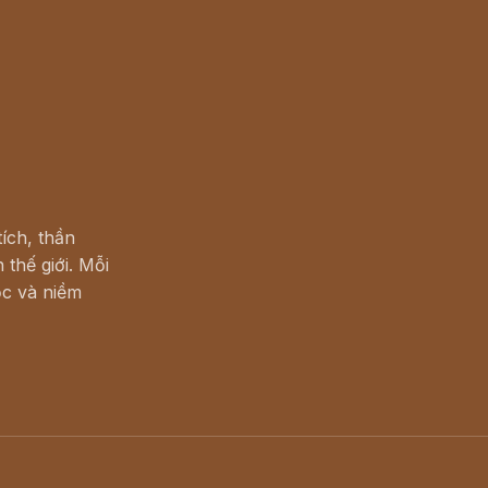
ích, thần
 thế giới. Mỗi
c và niềm