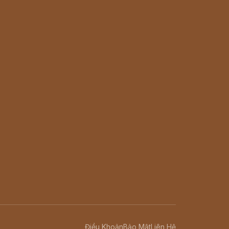
Điều Khoản
Bảo Mật
Liên Hệ