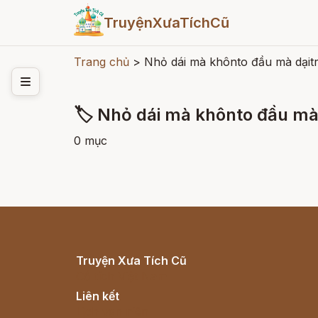
TruyệnXưaTíchCũ
Trang chủ
>
Nhỏ dái mà khônto đầu mà dạit
🏷 Nhỏ dái mà khônto đầu mà
0 mục
Truyện Xưa Tích Cũ
Cổ tích Việt Nam
Liên kết
Lịch vạn niên