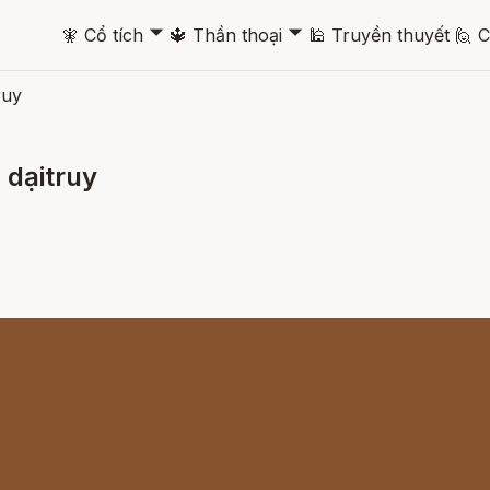
🞃
🞃
🧚
Cổ tích
🔱
Thần thoại
🕌
Truyền thuyết
🙋
C
ruy
 dạitruy