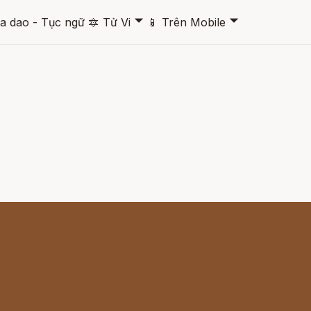
🞃
🞃
a dao - Tục ngữ
🔯
Tử Vi
📱
Trên Mobile