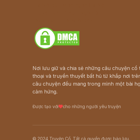
Hà Nội cũ - Món ngon Hà Nội
Truyện kiếm hiệp - Ngôn tình
Download - Tải Miễn Phí
Nơi lưu giữ và chia sẻ những câu chuyện cổ t
thoại và truyền thuyết bất hủ từ khắp nơi trên
câu chuyện đều mang trong mình một bài họ
cảm hứng.
Được tạo với
cho những người yêu truyện
© 2024 Truyện Cổ. Tất cả quyền được bảo lưu.