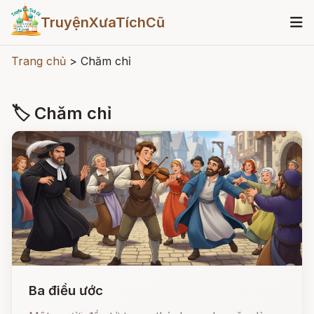
TruyệnXưaTíchCũ
Trang chủ
>
Chăm chỉ
🏷 Chăm chỉ
Ba điều ước