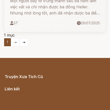
Một người đầy tớ trung thành sau ba năm làm
việc vất vả chỉ nhận được ba đồng Heller.
Nhưng nhờ lòng tốt, anh đã nhận được ba điều
ước kỳ diệu... và từ đó, hành trình bất ngờ bắt
ST
29/07/2025
đầu!
1 mục
1
⇢
⇥
Truyện Xưa Tích Cũ
Cổ tích Việt Nam
Liên kết
Lịch vạn niên
Hà Nội cũ - Món ngon Hà Nội
Truyện kiếm hiệp - Ngôn tình