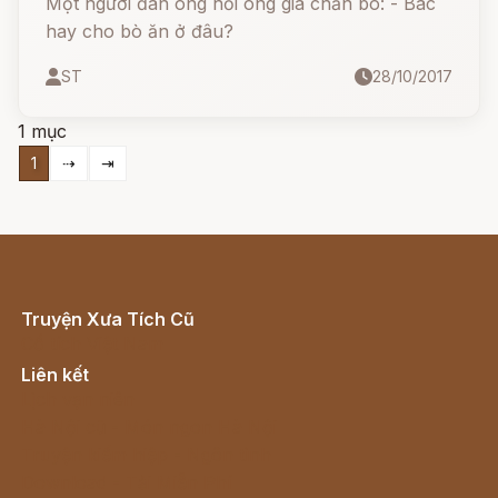
Một người đàn ông hỏi ông già chăn bò: - Bác
hay cho bò ăn ở đâu?
ST
28/10/2017
1 mục
1
⇢
⇥
Truyện Xưa Tích Cũ
Cổ tích Việt Nam
Liên kết
Lịch vạn niên
Hà Nội cũ - Món ngon Hà Nội
Truyện kiếm hiệp - Ngôn tình
Download - Tải Miễn Phí