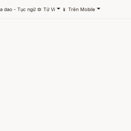
🞃
🞃
a dao - Tục ngữ
🔯
Tử Vi
📱
Trên Mobile