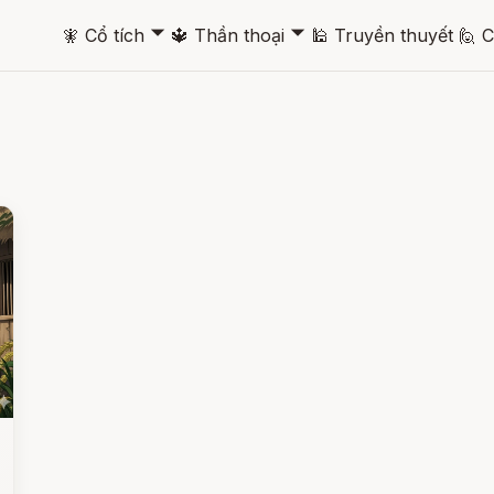
🞃
🞃
🧚
Cổ tích
🔱
Thần thoại
🕌
Truyền thuyết
🙋
C