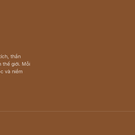
ích, thần
 thế giới. Mỗi
c và niềm