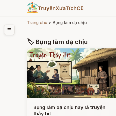
TruyệnXưaTíchCũ
Trang chủ
>
Bụng làm dạ chịu
🏷 Bụng làm dạ chịu
Bụng làm dạ chịu hay là truyện
thầy hít