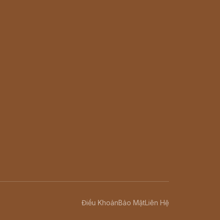
Điều Khoản
Bảo Mật
Liên Hệ