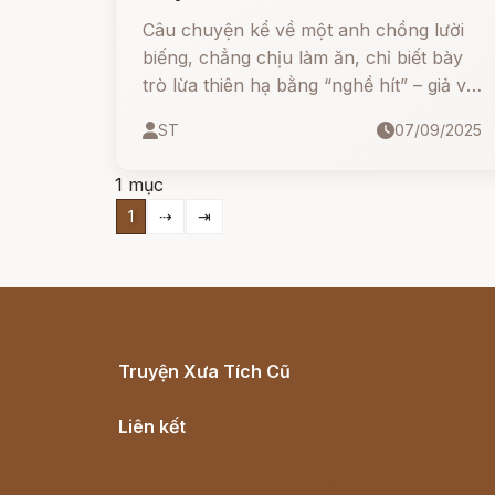
Câu chuyện kể về một anh chồng lười
biếng, chẳng chịu làm ăn, chỉ biết bày
trò lừa thiên hạ bằng “nghề hít” – giả vờ
ngửi hơi để tìm đồ vật. Nhờ sự tình cờ
ST
07/09/2025
và may mắn, anh ta liên tiếp thoát hiểm,
từ việc tìm lợn con, chỉ chỗ tiền vàng,
1 mục
cho đến việc giúp vua tìm lại bảo vật bị
1
⇢
⇥
đánh cắp.
Truyện Xưa Tích Cũ
Cổ tích Việt Nam
Liên kết
Lịch vạn niên
Hà Nội cũ - Món ngon Hà Nội