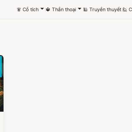
🞃
🞃
🧚
Cổ tích
🔱
Thần thoại
🕌
Truyền thuyết
🙋
C