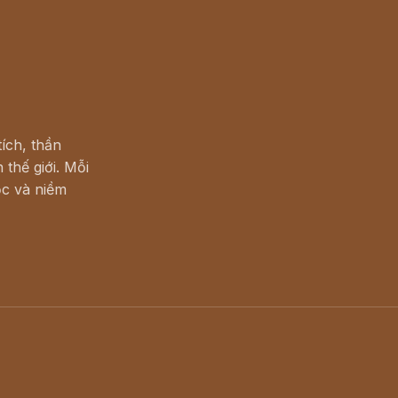
ích, thần
 thế giới. Mỗi
c và niềm