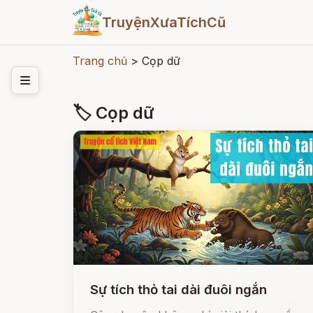
TruyệnXưaTíchCũ
Trang chủ
>
Cọp dữ
🏷 Cọp dữ
Sự tích thỏ tai dài đuôi ngắn