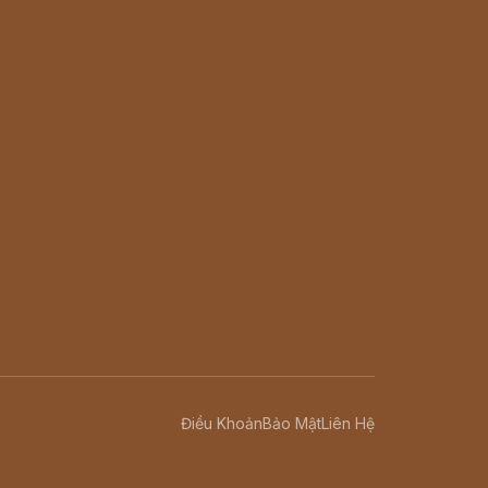
Điều Khoản
Bảo Mật
Liên Hệ