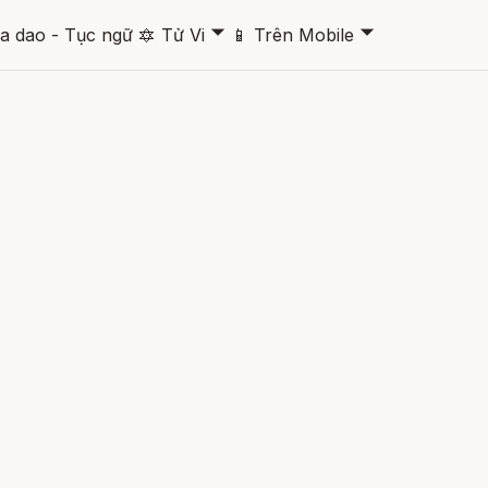
🞃
🞃
a dao - Tục ngữ
🔯
Tử Vi
📱
Trên Mobile