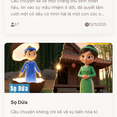
Câu chuyện kể về một chàng thư sinh nhân
hậu, tin vào sự mầu nhiệm ở đời, đã quyết tâm
cưới một cô dâu có hình hài là một con cóc sần
sùi, xấu xí. Bất chấp sự chế giễu của người đời
ST
13/11/2025
và sự phiền muộn của cha mẹ, chàng vẫn giữ
trọn đạo nghĩa vợ chồng. Liệu phép màu có
thực sự xảy ra? Liệu hạnh phúc có mỉm cười
với người kiên định và có tấm lòng vàng?
Sọ Dừa
Câu chuyện không chỉ kể về sự biến hóa kì