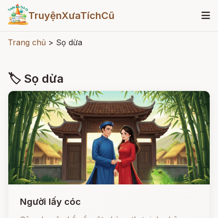
TruyệnXưaTíchCũ
Trang chủ
>
Sọ dừa
🏷 Sọ dừa
Người lấy cóc