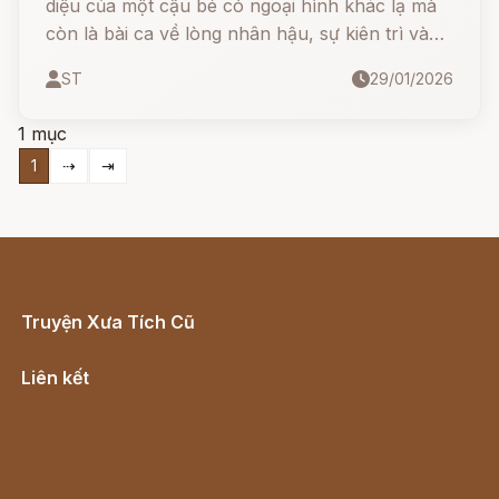
diệu của một cậu bé có ngoại hình khác lạ mà
còn là bài ca về lòng nhân hậu, sự kiên trì và
niềm tin vào công lý: "Ở hiền gặp lành". Hãy
ST
29/01/2026
cùng theo chân Sọ Dừa từ kiếp chăn bò thuê
đến khi đỗ Trạng Nguyên và vượt qua sóng gió
1 mục
để đoàn tụ cùng người vợ hiền
1
⇢
⇥
Truyện Xưa Tích Cũ
Cổ tích Việt Nam
Liên kết
Lịch vạn niên
Hà Nội cũ - Món ngon Hà Nội
Truyện kiếm hiệp - Ngôn tình
Download - Tải Miễn Phí