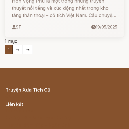
Hòn Vọng Phu là một trong những truyền
thuyết nổi tiếng và xúc động nhất trong kho
tàng thần thoại – cổ tích Việt Nam. Câu chuyện
kể về một người vợ thủy chung, chờ chồng
ST
19/05/2025
trong vô vọng đến nỗi hóa đá giữa trời...
1 mục
1
⇢
⇥
Truyện Xưa Tích Cũ
Cổ tích Việt Nam
Liên kết
Lịch vạn niên
Hà Nội cũ - Món ngon Hà Nội
Truyện kiếm hiệp - Ngôn tình