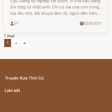
Cậu Giăng tội nghiệp rất buồn, vì cha cậu đang
ốm thập tử nhất sinh. Chỉ có hai cha con trong
túp lều nhỏ. Đã khuya lắm rồi, ngọn đèn trên
bàn vừa lụi.
ST
03/10/2017
1 mục
1
⇢
⇥
Truyện Xưa Tích Cũ
Cổ tích Việt Nam
Liên kết
Lịch vạn niên
Hà Nội cũ - Món ngon Hà Nội
Truyện kiếm hiệp - Ngôn tình