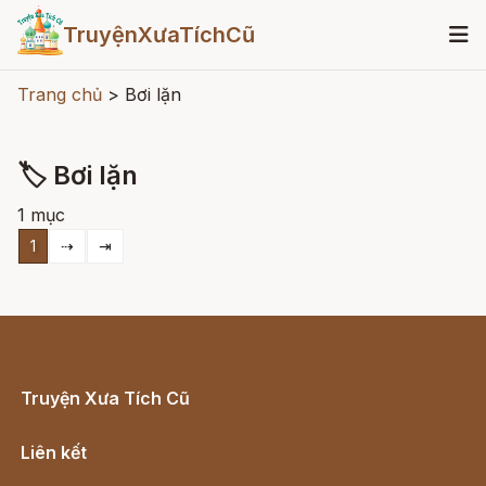
TruyệnXưaTíchCũ
Trang chủ
>
Bơi lặn
🏷 Bơi lặn
1 mục
1
⇢
⇥
Truyện Xưa Tích Cũ
Cổ tích Việt Nam
Liên kết
Lịch vạn niên