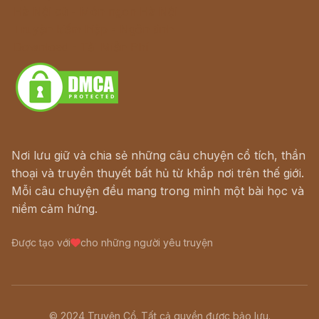
Hà Nội cũ - Món ngon Hà Nội
Truyện kiếm hiệp - Ngôn tình
Download - Tải Miễn Phí
Nơi lưu giữ và chia sẻ những câu chuyện cổ tích, thần
thoại và truyền thuyết bất hủ từ khắp nơi trên thế giới.
Mỗi câu chuyện đều mang trong mình một bài học và
niềm cảm hứng.
Được tạo với
cho những người yêu truyện
© 2024 Truyện Cổ. Tất cả quyền được bảo lưu.