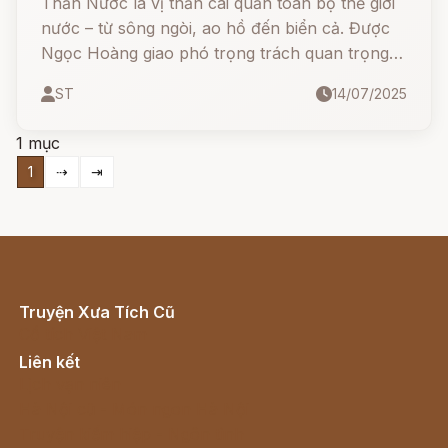
Thần Nước là vị thần cai quản toàn bộ thế giới
nước – từ sông ngòi, ao hồ đến biển cả. Được
Ngọc Hoàng giao phó trọng trách quan trọng,
Thần Nước là một vị long thần khổng lồ, làm
ST
14/07/2025
vua của 3.600 giống thủy tộc, gồm rắn, cá sấu,
thuồng luồng, rồng và vô số loài dưới thủy giới.
1 mục
1
⇢
⇥
Truyện Xưa Tích Cũ
Cổ tích Việt Nam
Liên kết
Lịch vạn niên
Hà Nội cũ - Món ngon Hà Nội
Truyện kiếm hiệp - Ngôn tình