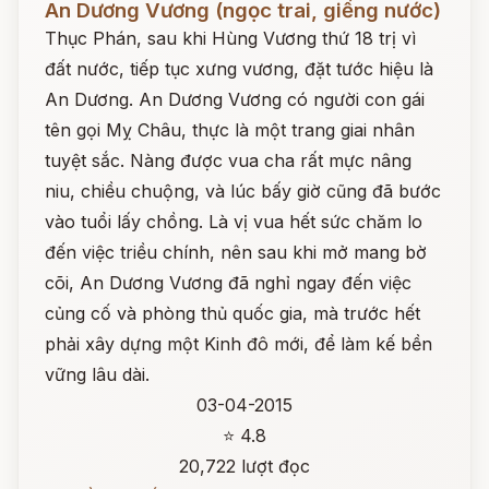
An Dương Vương (ngọc trai, giếng nước)
Thục Phán, sau khi Hùng Vương thứ 18 trị vì
đất nước, tiếp tục xưng vương, đặt tước hiệu là
An Dương. An Dương Vương có người con gái
tên gọi Mỵ Châu, thực là một trang giai nhân
tuyệt sắc. Nàng được vua cha rất mực nâng
niu, chiều chuộng, và lúc bấy giờ cũng đã bước
vào tuổi lấy chồng. Là vị vua hết sức chăm lo
đến việc triều chính, nên sau khi mở mang bờ
cõi, An Dương Vương đã nghỉ ngay đến việc
củng cố và phòng thủ quốc gia, mà trước hết
phải xây dựng một Kinh đô mới, để làm kế bền
vững lâu dài.
03-04-2015
⭐ 4.8
20,722 lượt đọc