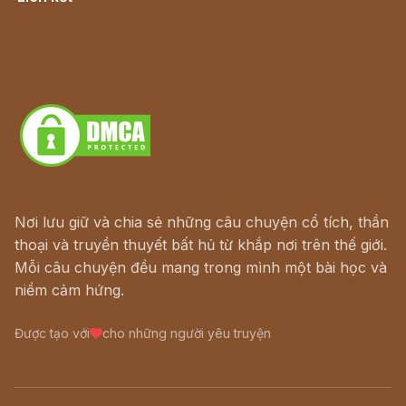
Lịch vạn niên
Hà Nội cũ - Món ngon Hà Nội
Truyện kiếm hiệp - Ngôn tình
Download - Tải Miễn Phí
Nơi lưu giữ và chia sẻ những câu chuyện cổ tích, thần
thoại và truyền thuyết bất hủ từ khắp nơi trên thế giới.
Mỗi câu chuyện đều mang trong mình một bài học và
niềm cảm hứng.
Được tạo với
cho những người yêu truyện