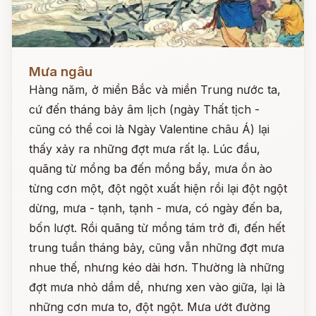
Đọc ngay
Mưa ngâu
Hàng năm, ở miền Bắc và miền Trung nước ta,
cứ đến tháng bảy âm lịch (ngày Thất tịch -
cũng có thể coi là Ngày Valentine châu Á) lại
thấy xảy ra những đợt mưa rất lạ. Lúc đầu,
quãng từ mồng ba đến mồng bẩy, mưa ồn ào
từng cơn một, đột ngột xuất hiện rồi lại đột ngột
dừng, mưa - tạnh, tạnh - mưa, có ngày đến ba,
bốn lượt. Rồi quãng từ mồng tám trở đi, đến hết
trung tuần tháng bảy, cũng vẫn những đợt mưa
nhue thế, nhưng kéo dài hơn. Thường là những
đợt mưa nhỏ dầm dề, nhưng xen vào giữa, lại là
những cơn mưa to, đột ngột. Mưa ướt đường