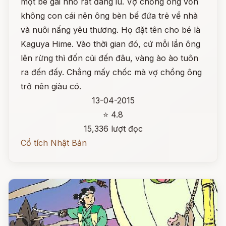
một bé gái nhỏ rất đáng iu. Vợ chồng ông vốn
không con cái nên ông bèn bế đứa trẻ về nhà
và nuôi nấng yêu thương. Họ đặt tên cho bé là
Kaguya Hime. Vào thời gian đó, cứ mỗi lần ông
lên rừng thì đốn củi đến đâu, vàng ào ào tuôn
ra đến đấy. Chẳng mấy chốc mà vợ chồng ông
trở nên giàu có.
13-04-2015
⭐ 4.8
15,336 lượt đọc
Cổ tích Nhật Bản