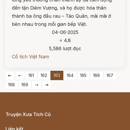
đến tận Diêm Vương, và họ được hóa thân
thành ba ông đầu rau – Táo Quân, mãi mãi ở
bên nhau trong mỗi gian bếp Việt.
04-06-2025
⭐ 4.8
5,586 lượt đọc
Cổ tích Việt Nam
⇤
⇠
161
162
163
164
165
166
167
168
169
⇢
⇥
Truyện Xưa Tích Cũ
Cổ tích Việt Nam
Liên kết