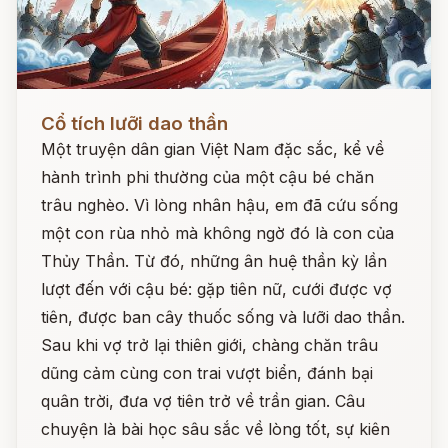
Đọc ngay
Cổ tích lưỡi dao thần
Một truyện dân gian Việt Nam đặc sắc, kể về
hành trình phi thường của một cậu bé chăn
trâu nghèo. Vì lòng nhân hậu, em đã cứu sống
một con rùa nhỏ mà không ngờ đó là con của
Thủy Thần. Từ đó, những ân huệ thần kỳ lần
lượt đến với cậu bé: gặp tiên nữ, cưới được vợ
tiên, được ban cây thuốc sống và lưỡi dao thần.
Sau khi vợ trở lại thiên giới, chàng chăn trâu
dũng cảm cùng con trai vượt biển, đánh bại
quân trời, đưa vợ tiên trở về trần gian. Câu
chuyện là bài học sâu sắc về lòng tốt, sự kiên