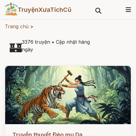
TruyệnXưaTíchCũ
Trang chủ
>
3376 truyện
•
Cập nhật hàng
🏰
ngày
Đọc ngay
Truyền thuyết Đèo mụ Dạ