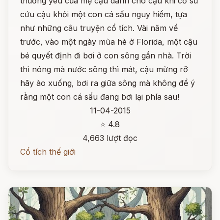
thương yêu của mẹ cậu dành cho cậu khi cố sữ
cứu cậu khỏi một con cá sấu nguy hiểm, tựa
như những câu truyện cổ tích. Vài năm về
trước, vào một ngày mùa hè ở Florida, một cậu
bé quyết định đi bơi ở con sông gần nhà. Trời
thì nóng mà nước sông thì mát, cậu mừng rỡ
hãy ào xuống, bơi ra giữa sông mà không để ý
rằng một con cá sấu đang bơi lại phía sau!
11-04-2015
⭐ 4.8
4,663 lượt đọc
Cổ tích thế giới