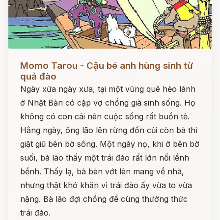
Đọc ngay
Momo Tarou - Cậu bé anh hùng sinh từ
quả đào
Ngày xửa ngày xưa, tại một vùng quê hẻo lánh
ở Nhật Bản có cặp vợ chồng già sinh sống. Họ
không có con cái nên cuộc sống rất buồn tẻ.
Hằng ngày, ông lão lên rừng đốn củi còn bà thì
giặt giũ bên bờ sông. Một ngày nọ, khi ở bên bờ
suối, bà lão thấy một trái đào rất lớn nổi lềnh
bềnh. Thấy lạ, bà bèn vớt lên mang về nhà,
nhưng thật khó khăn vì trái đào ấy vừa to vừa
nặng. Bà lão đợi chồng để cùng thưởng thức
trái đào.