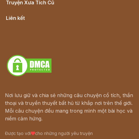
Truyện Xưa Tích Cũ
Cổ tích Việt Nam
Liên kết
Lịch vạn niên
Hà Nội cũ - Món ngon Hà Nội
Truyện kiếm hiệp - Ngôn tình
Download - Tải Miễn Phí
Nơi lưu giữ và chia sẻ những câu chuyện cổ tích, thần
thoại và truyền thuyết bất hủ từ khắp nơi trên thế giới.
Mỗi câu chuyện đều mang trong mình một bài học và
niềm cảm hứng.
Được tạo với
cho những người yêu truyện