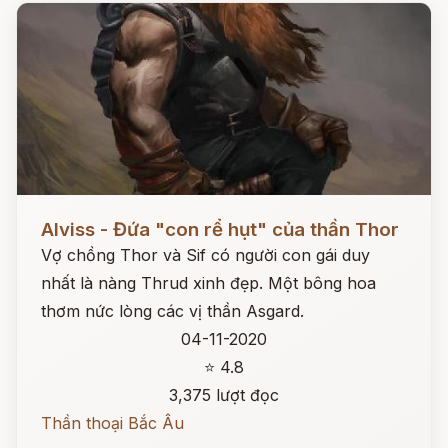
Đọc ngay
Alviss - Đứa "con rể hụt" của thần Thor
Vợ chồng Thor và Sif có người con gái duy
nhất là nàng Thrud xinh đẹp. Một bông hoa
thơm nức lòng các vị thần Asgard.
04-11-2020
⭐ 4.8
3,375 lượt đọc
Thần thoại Bắc Âu