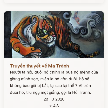
Đọc ngay
Truyền thuyết về Ma Trành
Người ta nói, đuôi hổ chính là bùa hộ mệnh của
giống mình sọc, miễn là hổ còn đuôi, hổ sẽ
không bao giờ bị bắt, tại sao lại thế ? Vì trên
đuôi hổ, trú ngụ một giống, gọi là Hổ Trành.
28-10-2020
⭐ 4.8