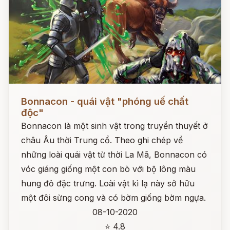
Đọc ngay
Bonnacon - quái vật "phóng uế chất
độc"
Bonnacon là một sinh vật trong truyền thuyết ở
châu Âu thời Trung cổ. Theo ghi chép về
những loài quái vật từ thời La Mã, Bonnacon có
vóc giáng giống một con bò với bộ lông màu
hung đỏ đặc trưng. Loài vật kì lạ này sở hữu
một đôi sừng cong và có bờm giống bờm ngựa.
08-10-2020
⭐ 4.8