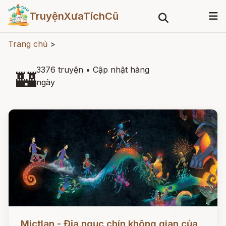
TruyệnXưaTíchCũ
Trang chủ
>
3376 truyện
•
Cập nhật hàng
🏰
ngày
Đọc ngay
Mictlan - Địa ngục chín không gian của