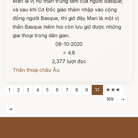
Mari là vị nữ thần trung tâm của người Basque;
và sau khi Cơ Đốc giáo thâm nhập vào cộng
đồng người Basque, thì giờ đây Mari là một vị
thần Basque hiếm hoi còn lưu giữ được những
giai thoại trong dân gian.
08-10-2020
⭐ 4.8
2,377 lượt đọc
Thần thoại châu Âu
❀ ❀ ❀
1
2
3
4
5
6
7
8
9
10
169
⇢
⇥