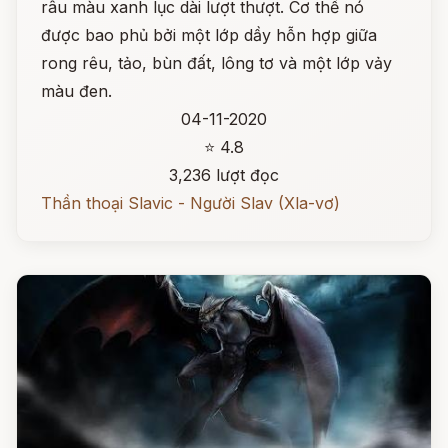
râu màu xanh lục dài lượt thượt. Cơ thể nó
được bao phủ bởi một lớp dầy hỗn hợp giữa
rong rêu, tảo, bùn đất, lông tơ và một lớp vảy
màu đen.
04-11-2020
⭐ 4.8
3,236 lượt đọc
Thần thoại Slavic - Người Slav (Xla-vơ)