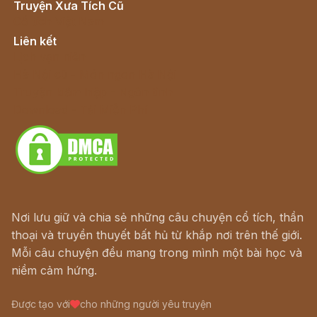
Truyện Xưa Tích Cũ
Cổ tích Việt Nam
Liên kết
Lịch vạn niên
Hà Nội cũ - Món ngon Hà Nội
Truyện kiếm hiệp - Ngôn tình
Download - Tải Miễn Phí
Nơi lưu giữ và chia sẻ những câu chuyện cổ tích, thần
thoại và truyền thuyết bất hủ từ khắp nơi trên thế giới.
Mỗi câu chuyện đều mang trong mình một bài học và
niềm cảm hứng.
Được tạo với
cho những người yêu truyện