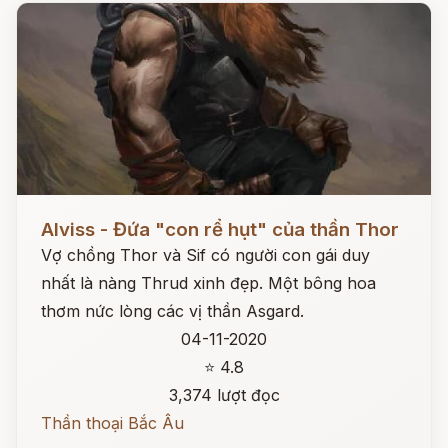
Đọc ngay
Alviss - Đứa "con rể hụt" của thần Thor
Vợ chồng Thor và Sif có người con gái duy
nhất là nàng Thrud xinh đẹp. Một bông hoa
thơm nức lòng các vị thần Asgard.
04-11-2020
⭐ 4.8
3,374 lượt đọc
Thần thoại Bắc Âu