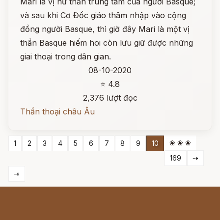
Mari là vị nữ thần trung tâm của người Basque;
và sau khi Cơ Đốc giáo thâm nhập vào cộng
đồng người Basque, thì giờ đây Mari là một vị
thần Basque hiếm hoi còn lưu giữ được những
giai thoại trong dân gian.
08-10-2020
⭐ 4.8
2,376 lượt đọc
Thần thoại châu Âu
❀ ❀ ❀
1
2
3
4
5
6
7
8
9
10
169
⇢
⇥