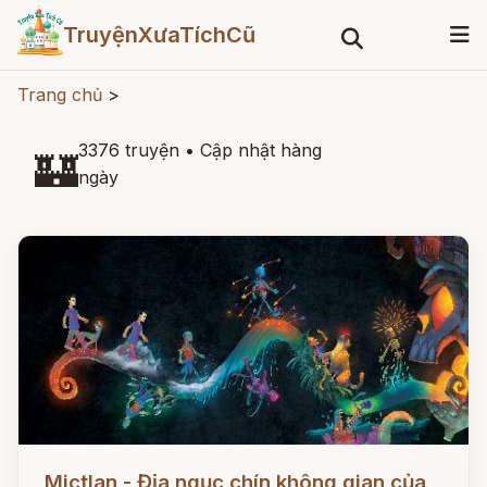
TruyệnXưaTíchCũ
Trang chủ
>
3376 truyện
•
Cập nhật hàng
🏰
ngày
Đọc ngay
Mictlan - Địa ngục chín không gian của