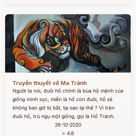
Đọc ngay
Truyền thuyết về Ma Trành
Người ta nói, đuôi hổ chính là bùa hộ mệnh của
giống mình sọc, miễn là hổ còn đuôi, hổ sẽ
không bao giờ bị bắt, tại sao lại thế ? Vì trên
đuôi hổ, trú ngụ một giống, gọi là Hổ Trành.
28-10-2020
⭐ 4.8