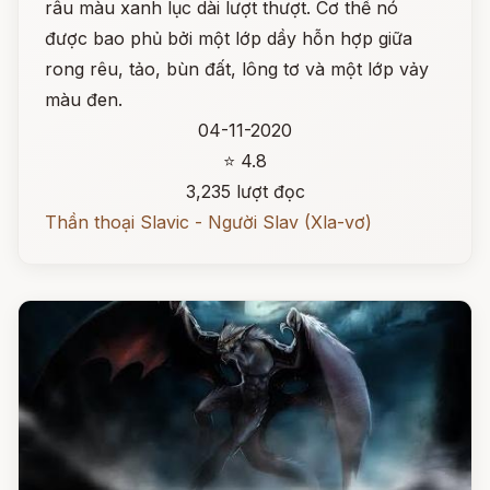
râu màu xanh lục dài lượt thượt. Cơ thể nó
được bao phủ bởi một lớp dầy hỗn hợp giữa
rong rêu, tảo, bùn đất, lông tơ và một lớp vảy
màu đen.
04-11-2020
⭐ 4.8
3,235 lượt đọc
Thần thoại Slavic - Người Slav (Xla-vơ)