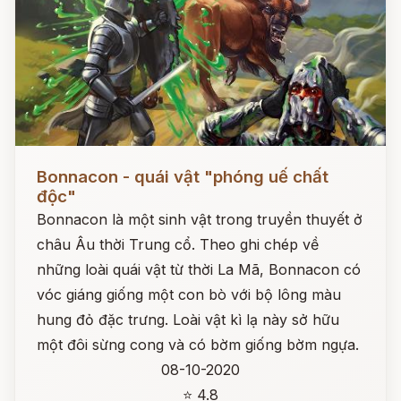
Đọc ngay
Bonnacon - quái vật "phóng uế chất
độc"
Bonnacon là một sinh vật trong truyền thuyết ở
châu Âu thời Trung cổ. Theo ghi chép về
những loài quái vật từ thời La Mã, Bonnacon có
vóc giáng giống một con bò với bộ lông màu
hung đỏ đặc trưng. Loài vật kì lạ này sở hữu
một đôi sừng cong và có bờm giống bờm ngựa.
08-10-2020
⭐ 4.8