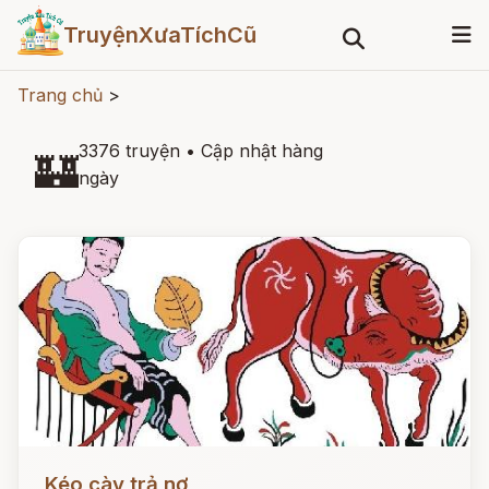
TruyệnXưaTíchCũ
Trang chủ
>
3376 truyện
•
Cập nhật hàng
🏰
ngày
Đọc ngay
Kéo cày trả nợ