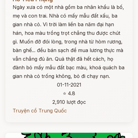
Ngày xưa có một nhà gồm ba nhân khẩu là bố,
mẹ và con trai. Nhà có mấy mẫu đất xấu, ba
gian nhà cỏ. Vì trời làm liền ba năm đại hạn
hán, hoa màu trồng trọt chẳng thu được chút
gì. Muốn đỡ đói lòng, trong nhà từ hòm rương,
bàn ghế... đều bán sạch để mua lương thực mà
vẫn chẳng đủ ăn. Quả thật đã hết cách, họ
đành bỏ mấy mẫu đất bạc màu, khoá quách ba
gian nhà cỏ trống không, bỏ đi chạy nạn.
01-11-2021
⭐ 4.8
2,910 lượt đọc
Truyện cổ Trung Quốc