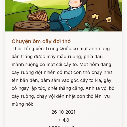
Đọc ngay
Chuyện ôm cây đợi thỏ
Thời Tống bên Trung Quốc có một anh nông
dân trồng được mấy mẫu ruộng, phía đầu
mảnh ruộng có một cái cây to. Một hôm đang
cày ruộng đột nhiên có một con thỏ chạy như
tên bắn đến, đâm sầm vào gốc cây to kia, gãy
cổ ngay lập tức, chết thẳng cẳng. Anh ta vội bỏ
cày ruộng, chạy vội đến nhặt con thỏ lên, vui
mừng nói:
26-10-2021
⭐ 4.8