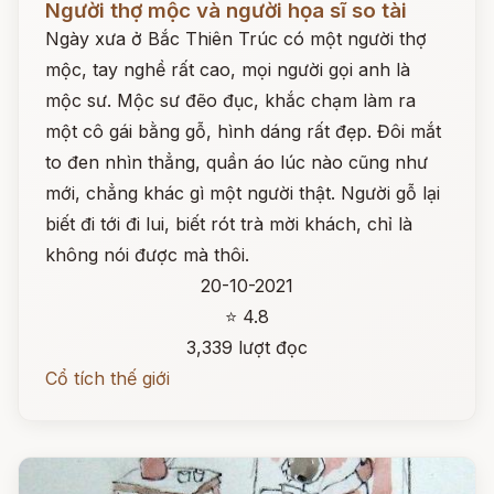
Người thợ mộc và người họa sĩ so tài
Ngày xưa ở Bắc Thiên Trúc có một người thợ
mộc, tay nghề rất cao, mọi người gọi anh là
mộc sư. Mộc sư đẽo đục, khắc chạm làm ra
một cô gái bằng gỗ, hình dáng rất đẹp. Đôi mắt
to đen nhìn thẳng, quần áo lúc nào cũng như
mới, chẳng khác gì một người thật. Người gỗ lại
biết đi tới đi lui, biết rót trà mời khách, chỉ là
không nói được mà thôi.
20-10-2021
⭐ 4.8
3,339 lượt đọc
Cổ tích thế giới