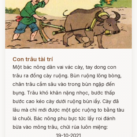
Đọc ngay
Con trâu tài trí
Một bác nông dân vai vác cày, tay dong con
trâu ra đồng cày ruộng. Bùn ruộng lõng bòng,
chân trâu cắm sâu vào trong bùn ngập đến
bụng. Trâu khó khăn nặng nhọc, bước thấp
bước cao kéo cày dưới ruộng bùn iầy. Cày đã
lâu mà chỉ mới được một góc ruộng to bằng tàu
lá chuôi. Bác nông phu bực tức lấy roi đánh
bừa vào mông trâu, chửi rủa luôn miệng:
19-10-2021