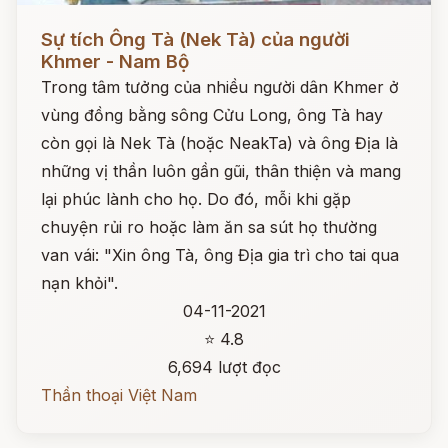
Đọc ngay
Sự tích Ông Tà (Nek Tà) của người
Khmer - Nam Bộ
Trong tâm tưởng của nhiều người dân Khmer ở
vùng đồng bằng sông Cửu Long, ông Tà hay
còn gọi là Nek Tà (hoặc NeakTa) và ông Địa là
những vị thần luôn gần gũi, thân thiện và mang
lại phúc lành cho họ. Do đó, mỗi khi gặp
chuyện rủi ro hoặc làm ăn sa sút họ thường
van vái: "Xin ông Tà, ông Địa gia trì cho tai qua
nạn khỏi".
04-11-2021
⭐ 4.8
6,694 lượt đọc
Thần thoại Việt Nam