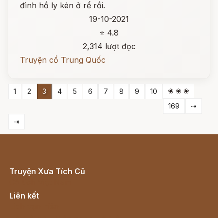
đình hồ ly kén ở rể rồi.
19-10-2021
⭐ 4.8
2,314 lượt đọc
Truyện cổ Trung Quốc
❀ ❀ ❀
1
2
3
4
5
6
7
8
9
10
169
⇢
⇥
Truyện Xưa Tích Cũ
Cổ tích Việt Nam
Liên kết
Lịch vạn niên