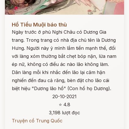
Đọc ngay
Hồ Tiểu Muội báo thù
Ngày trước ở phủ Nghi Châu có Dương Gia
trang. Trong trang có nhà địa chủ tên là Dương
Hưng. Người này ỷ mình lắm tiền mạnh thế, đối
với làng xóm thường bắt chẹt bóp nặn, lừa nam
ép nữ, không có điều ác nào lão không làm.
Dân làng mỗi khi nhắc đến lão lại căm hận
nghiến đến đau cả răng, bèn đặt cho lão cái
biệt hiệu "Dương lão hổ" (Con hổ họ Dương).
20-10-2021
⭐ 4.8
3,198 lượt đọc
Truyện cổ Trung Quốc