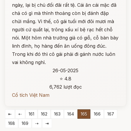
ngày, lại bị chủ đối đãi rất tệ. Cái ăn cái mặc đã
chả có gì mà thỉnh thoảng còn bị đánh đập
chửi mắng. Vì thế, cô gái tuổi mới đôi mươi mà
người cứ quắt lại, trông xấu xí bệ rạc hết chỗ
nói. Một hôm nhà trưởng giả có giỗ, cỗ bàn bày
linh đình, họ hàng đến ăn uống đông đúc.
Trong khi đó thì cô gái phải đi gánh nước luôn
vai không nghỉ.
26-05-2025
⭐ 4.8
6,762 lượt đọc
Cổ tích Việt Nam
⇤
⇠
161
162
163
164
165
166
167
168
169
⇢
⇥