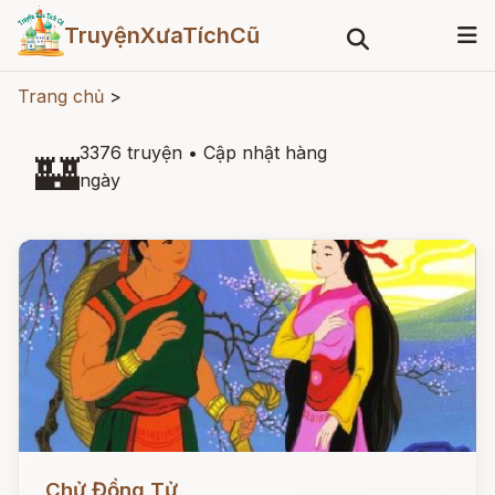
TruyệnXưaTíchCũ
Trang chủ
>
3376 truyện
•
Cập nhật hàng
🏰
ngày
Đọc ngay
Chử Đồng Tử