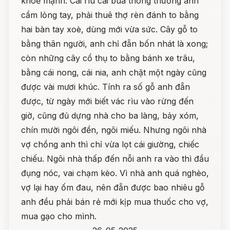
khoẻ mạnh. Cái rìu cái búa thông thường anh
cầm lỏng tay, phải thuê thợ rèn đánh to bằng
hai bàn tay xoè, dùng mới vừa sức. Cây gỗ to
bằng thân người, anh chỉ đẵn bốn nhát là xong;
còn những cây cổ thụ to bằng bánh xe trâu,
bằng cái nong, cái nia, anh chặt một ngày cũng
được vài mươi khúc. Tính ra số gỗ anh đẵn
được, từ ngày mới biết vác rìu vào rừng đến
giờ, cũng đủ dựng nhà cho ba làng, bảy xóm,
chín mười ngôi đền, ngôi miếu. Nhưng ngôi nhà
vợ chồng anh thì chỉ vừa lọt cái giường, chiếc
chiếu. Ngôi nhà thấp đến nỗi anh ra vào thì đầu
đụng nóc, vai chạm kèo. Vì nhà anh quá nghèo,
vợ lại hay ốm đau, nên đẵn được bao nhiêu gỗ
anh đều phải bán rẻ mới kịp mua thuốc cho vợ,
mua gạo cho mình.