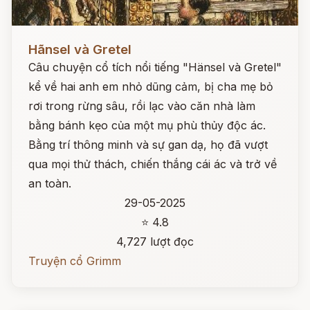
Đọc ngay
Hãnsel và Gretel
Câu chuyện cổ tích nổi tiếng "Hänsel và Gretel"
kể về hai anh em nhỏ dũng cảm, bị cha mẹ bỏ
rơi trong rừng sâu, rồi lạc vào căn nhà làm
bằng bánh kẹo của một mụ phù thủy độc ác.
Bằng trí thông minh và sự gan dạ, họ đã vượt
qua mọi thử thách, chiến thắng cái ác và trở về
an toàn.
29-05-2025
⭐ 4.8
4,727 lượt đọc
Truyện cổ Grimm