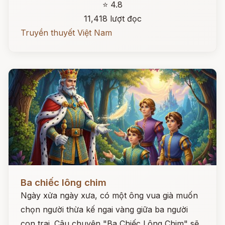
⭐ 4.8
11,418 lượt đọc
Truyền thuyết Việt Nam
Đọc ngay
Ba chiếc lông chim
Ngày xửa ngày xưa, có một ông vua già muốn
chọn người thừa kế ngai vàng giữa ba người
con trai. Câu chuyện "Ba Chiếc Lông Chim" sẽ