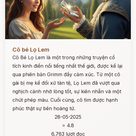
Đọc ngay
Cô bé Lọ Lem
Cô Bé Lọ Lem là một trong những truyện cổ
tích kinh điển nổi tiếng nhất thế giới, được kể lại
qua phiên bản Grimm đầy cảm xúc. Từ một cô
gái bị mẹ kế đối xử tàn tệ, Lọ Lem đã vượt qua
nghịch cảnh nhờ lòng tốt, sự kiên nhẫn và một
chút phép màu. Cuối cùng, cô tìm được hạnh
phúc thật sự bên hoàng tử.
28-05-2025
⭐ 4.8
6,763 lượt đọc