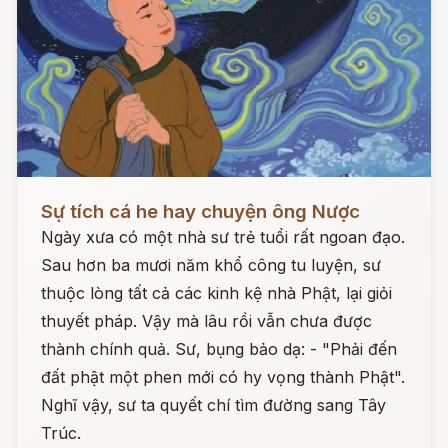
Đọc ngay
Sự tích cá he hay chuyện ông Nược
Ngày xưa có một nhà sư trẻ tuổi rất ngoan đạo.
Sau hơn ba mươi năm khổ công tu luyện, sư
thuộc lòng tất cả các kinh kệ nhà Phật, lại giỏi
thuyết pháp. Vậy mà lâu rồi vẫn chưa được
thành chính quả. Sư, bụng bảo dạ: - "Phải đến
đất phật một phen mới có hy vọng thành Phật".
Nghĩ vậy, sư ta quyết chí tìm đường sang Tây
Trúc.