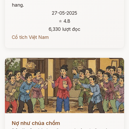
hang.
27-05-2025
⭐ 4.8
6,330 lượt đọc
Cổ tích Việt Nam
Đọc ngay
Nợ như chúa chổm