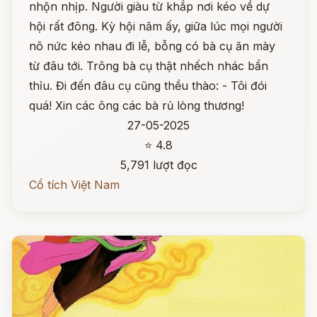
nhộn nhịp. Người giàu từ khắp nơi kéo về dự
hội rất đông. Kỳ hội năm ấy, giữa lúc mọi người
nô nức kéo nhau đi lễ, bỗng có bà cụ ăn mày
từ đâu tới. Trông bà cụ thật nhếch nhác bẩn
thỉu. Đi đến đâu cụ cũng thều thào: - Tôi đói
quá! Xin các ông các bà rủ lòng thương!
27-05-2025
⭐ 4.8
5,791 lượt đọc
Cổ tích Việt Nam