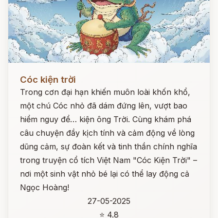
Đọc ngay
Cóc kiện trời
Trong cơn đại hạn khiến muôn loài khốn khổ,
một chú Cóc nhỏ đã dám đứng lên, vượt bao
hiểm nguy để… kiện ông Trời. Cùng khám phá
câu chuyện đầy kịch tính và cảm động về lòng
dũng cảm, sự đoàn kết và tinh thần chính nghĩa
trong truyện cổ tích Việt Nam "Cóc Kiện Trời" –
nơi một sinh vật nhỏ bé lại có thể lay động cả
Ngọc Hoàng!
27-05-2025
⭐ 4.8