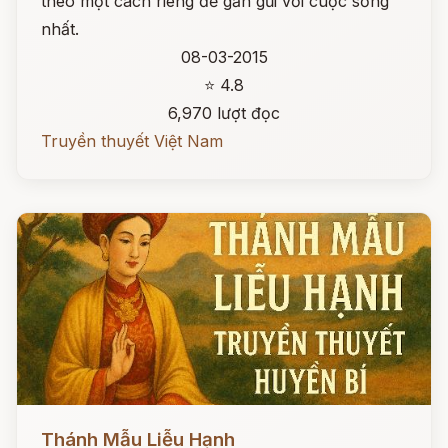
theo một cách riêng để gần gũi với cuộc sống
nhất.
08-03-2015
⭐ 4.8
6,970 lượt đọc
Truyền thuyết Việt Nam
Đọc ngay
Thánh Mẫu Liễu Hạnh