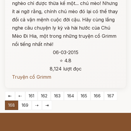
nghèo chỉ được thừa kế một... chú mèo! Nhưng
ít ai ngờ rằng, chính chú mèo đó lại có thể thay
đổi cả vận mệnh cuộc đời cậu. Hãy cùng lắng
nghe câu chuyện ly kỳ và hài hước của Chú
Mèo Đi Hia, một trong những truyện cổ Grimm
nổi tiếng nhất nhé!
06-03-2015
⭐ 4.8
8,124 lượt đọc
Truyện cổ Grimm
⇤
⇠
161
162
163
164
165
166
167
168
169
⇢
⇥