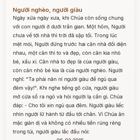
Đọc ngay
Người nghèo, người giàu
Ngày xửa ngày xưa, khi Chúa còn sống chung
với con người ở dưới trần gian. Một hôm, Người
chưa về tới nhà thì trời đã sập tối. Trong lúc
mệt mỏi, Người đứng trước hai căn nhà đối diện
nhau, một căn thì to và đẹp, còn căn kia nhỏ
bé, xấu xí. Căn nhà to đẹp là của người giàu,
còn căn nhỏ bé kia là của người nghèo. Người
nghĩ: "Ta phải năn nỉ người giàu để ngủ qua
đêm vậy!". Khi nghe tiếng gõ cửa, người giàu
mở cửa sổ ra ngó và hỏi người lạ cần gì. Chúa
đáp: - Cho tôi xin ngủ qua đêm. Người giàu liếc
nhìn người lữ hành từ đầu tới chân. Vì Chúa ăn
mặc giản dị và không có nhiều tiền rủng rẻng
trong túi, người giàu lắc đầu nói: