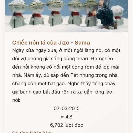
Đọc ngay
Chiếc nón lá của Jizo - Sama
Ngày xửa ngày xưa, ở một ngôi làng nọ, có một
đôi vợ chồng già sống cùng nhau. Họ nghèo
đến nỗi không có nổi một cọng rơm để lợp mái
nhà. Năm ấy, dù sắp đến Tết nhưng trong nhà
chẳng còn một hạt gạo. Nghe thấy tiếng chày
giã bánh gạo bắt đầu rộn rã xa gần, ông lão
nói:
07-03-2015
⭐ 4.8
6,782 lượt đọc