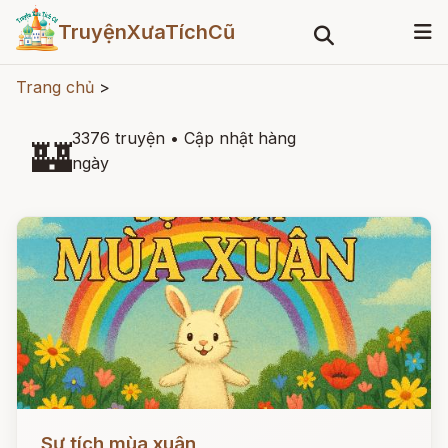
TruyệnXưaTíchCũ
Trang chủ
>
3376 truyện
•
Cập nhật hàng
🏰
ngày
Đọc ngay
Sự tích mùa xuân