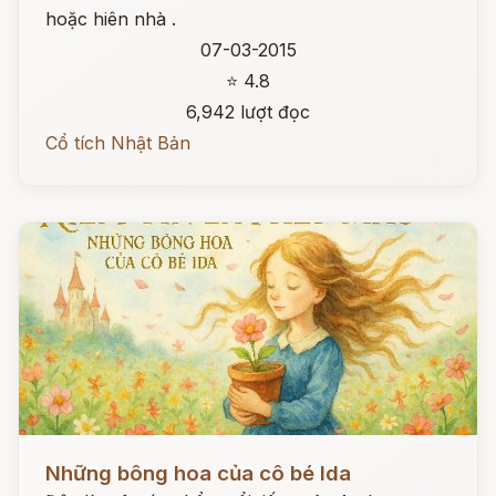
hoặc hiên nhà .
07-03-2015
⭐ 4.8
6,942 lượt đọc
Cổ tích Nhật Bản
Đọc ngay
Những bông hoa của cô bé Ida