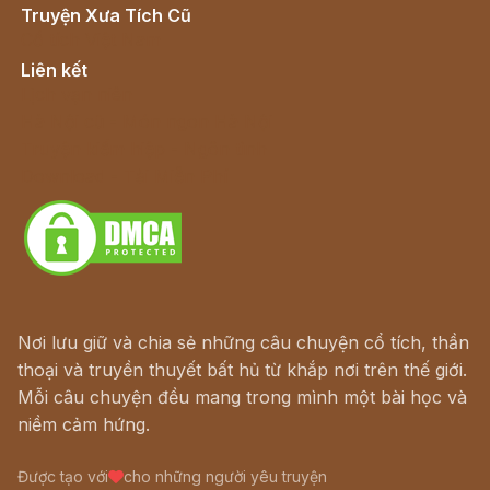
Truyện Xưa Tích Cũ
Cổ tích Việt Nam
Liên kết
Lịch vạn niên
Hà Nội cũ - Món ngon Hà Nội
Truyện kiếm hiệp - Ngôn tình
Download - Tải Miễn Phí
Nơi lưu giữ và chia sẻ những câu chuyện cổ tích, thần
thoại và truyền thuyết bất hủ từ khắp nơi trên thế giới.
Mỗi câu chuyện đều mang trong mình một bài học và
niềm cảm hứng.
Được tạo với
cho những người yêu truyện