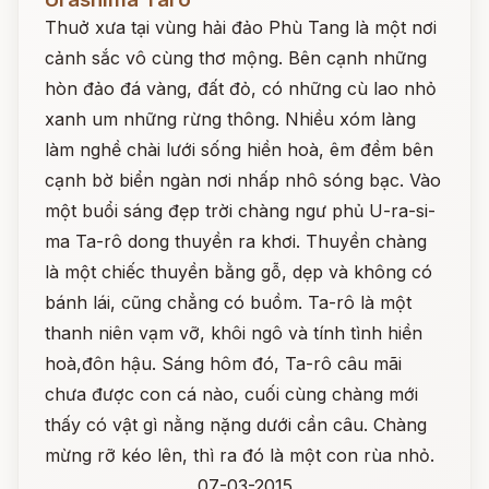
Thuở xưa tại vùng hải đảo Phù Tang là một nơi
cảnh sắc vô cùng thơ mộng. Bên cạnh những
hòn đảo đá vàng, đất đỏ, có những cù lao nhỏ
xanh um những rừng thông. Nhiều xóm làng
làm nghề chài lưới sống hiền hoà, êm đềm bên
cạnh bờ biển ngàn nơi nhấp nhô sóng bạc. Vào
một buổi sáng đẹp trời chàng ngư phủ U-ra-si-
ma Ta-rô dong thuyền ra khơi. Thuyền chàng
là một chiếc thuyền bằng gỗ, dẹp và không có
bánh lái, cũng chẳng có buồm. Ta-rô là một
thanh niên vạm vỡ, khôi ngô và tính tình hiền
hoà,đôn hậu. Sáng hôm đó, Ta-rô câu mãi
chưa được con cá nào, cuối cùng chàng mới
thấy có vật gì nằng nặng dưới cần câu. Chàng
mừng rỡ kéo lên, thì ra đó là một con rùa nhỏ.
07-03-2015