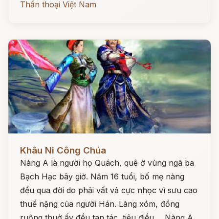
Thần thoại Việt Nam
Đọc ngay
Khâu Ni Công Chúa
Nàng A là người họ Quách, quê ở vùng ngã ba
Bạch Hạc bây giờ. Năm 16 tuổi, bố mẹ nàng
đều qua đời do phải vất vả cực nhọc vì sưu cao
thuế nặng của người Hán. Làng xóm, đồng
ruộng thuở ấy đều tan tác, tiêu điều ... Nàng A