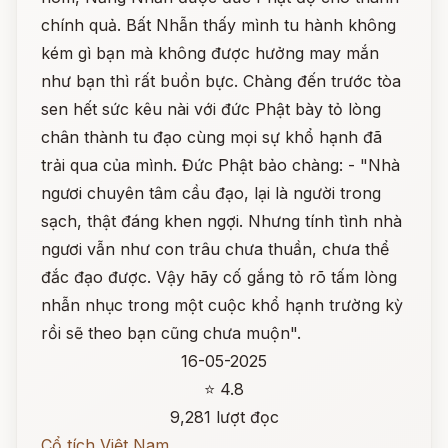
chính quả. Bất Nhẫn thấy mình tu hành không
kém gì bạn mà không được hưởng may mắn
như bạn thì rất buồn bực. Chàng đến trước tòa
sen hết sức kêu nài với đức Phật bày tỏ lòng
chân thành tu đạo cùng mọi sự khổ hạnh đã
trải qua của mình. Đức Phật bảo chàng: - "Nhà
ngươi chuyên tâm cầu đạo, lại là người trong
sạch, thật đáng khen ngợi. Nhưng tính tình nhà
ngươi vẫn như con trâu chưa thuần, chưa thể
đắc đạo được. Vậy hãy cố gắng tỏ rõ tấm lòng
nhẫn nhục trong một cuộc khổ hạnh trường kỳ
rồi sẽ theo bạn cũng chưa muộn".
16-05-2025
⭐ 4.8
9,281 lượt đọc
Cổ tích Việt Nam