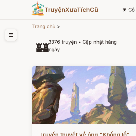
TruyệnXưaTíchCũ
🧚
Cổ 
Trang chủ
>
3376 truyện
•
Cập nhật hàng
🏰
ngày
Đọc ngay
Truyền thuyết về ông "Khổng lồ"