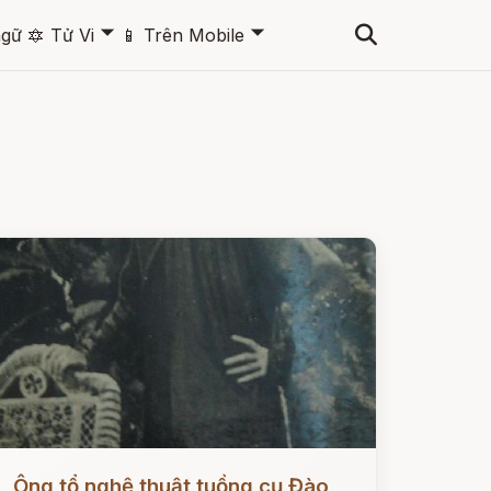
🞃
🞃
ngữ
🔯
Tử Vi
📱
Trên Mobile
ọc ngay
Ông tổ nghệ thuật tuồng cụ Đào