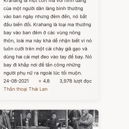
Krahang là một con ma với hình dáng
của một người dân làng bình thường
vào ban ngày nhưng đêm đến, nó bắt
đầu biến đổi. Krahang là loại ma thường
bay vào ban đêm ở các vùng nông
thôn, loài ma này khá dễ nhận biết vì nó
luôn cưỡi trên một cái chày giã gạo và
dùng hai cái mẹt đeo vào tay để bay. Nó
bay đi khắp nơi để tấn công những
người phụ nữ ra ngoài lúc tối muộn.
24-08-2021
⭐ 4.8
3,978 lượt đọc
Thần thoại Thái Lan