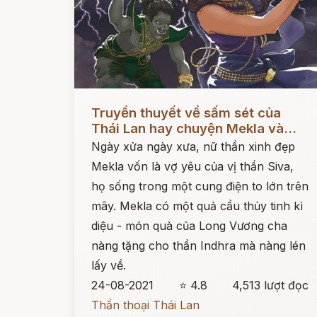
Đọc ngay
Truyền thuyết về sấm sét của
Thái Lan hay chuyện Mekla và...
Ngày xửa ngày xưa, nữ thần xinh đẹp
Mekla vốn là vợ yêu của vị thần Siva,
họ sống trong một cung điện to lớn trên
mây. Mekla có một quả cầu thủy tinh kì
diệu - món quà của Long Vương cha
nàng tặng cho thần Indhra mà nàng lén
lấy về.
24-08-2021
⭐ 4.8
4,513 lượt đọc
Thần thoại Thái Lan