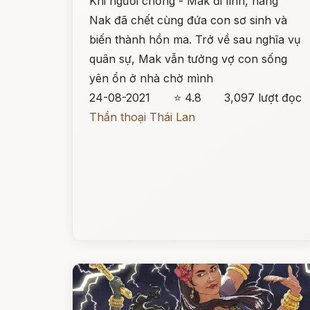
Khi người chồng - Mak đi lính, nàng
Nak đã chết cùng đứa con sơ sinh và
biến thành hồn ma. Trở về sau nghĩa vụ
quân sự, Mak vẫn tưởng vợ con sống
yên ổn ở nhà chờ mình
24-08-2021
⭐ 4.8
3,097 lượt đọc
Thần thoại Thái Lan