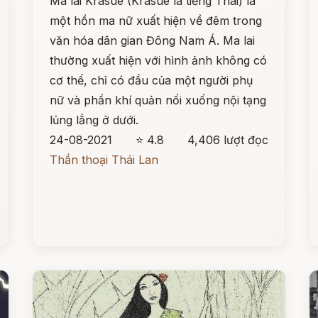
Ma lai Krasue (Krasue là tiếng Thái) là
một hồn ma nữ xuất hiện về đêm trong
văn hóa dân gian Đông Nam Á. Ma lai
thường xuất hiện với hình ảnh không có
cơ thể, chỉ có đầu của một người phụ
nữ và phần khí quản nối xuống nội tạng
lủng lẳng ở dưới.
24-08-2021
⭐ 4.8
4,406 lượt đọc
Thần thoại Thái Lan