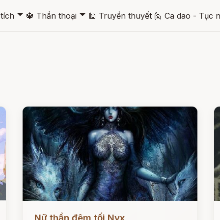
🞃
🞃
tích
🔱
Thần thoại
🕌
Truyền thuyết
🙋
Ca dao - Tục 
Đọc ngay
Đ
Nữ thần đêm tối Nyx