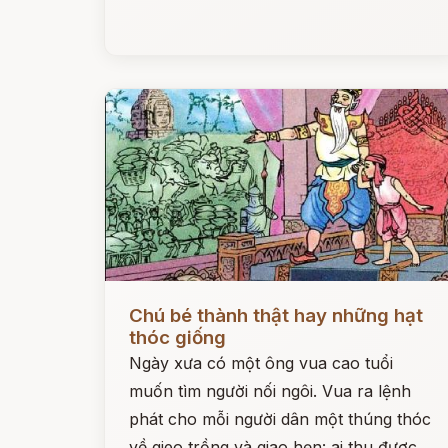
Đọc ngay
Chú bé thành thật hay những hạt
thóc giống
Ngày xưa có một ông vua cao tuổi
muốn tìm người nối ngôi. Vua ra lệnh
phát cho mỗi người dân một thúng thóc
về gieo trồng và giao hẹn: ai thu được