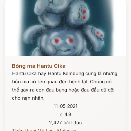
Đọc ngay
Bóng ma Hantu Cika
Hantu Cika hay Hantu Kembung cũng là những
hồn ma có liên quan đến bệnh tật. Chúng có
thể gây ra cơn đau bụng hoặc đau đầu dữ dội
cho nạn nhân.
11-05-2021
⭐ 4.8
2,427 lượt đọc
Thần thoại Mã Lai - Malaysia