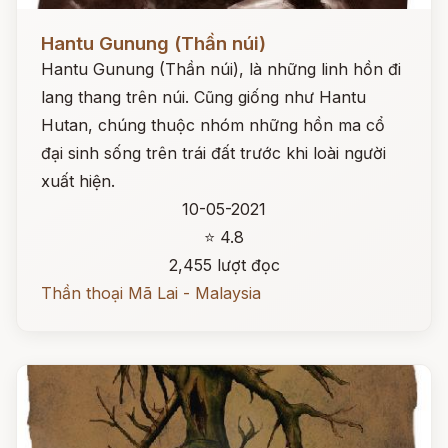
Đọc ngay
Hantu Gunung (Thần núi)
Hantu Gunung (Thần núi), là những linh hồn đi
lang thang trên núi. Cũng giống như Hantu
Hutan, chúng thuộc nhóm những hồn ma cổ
đại sinh sống trên trái đất trước khi loài người
xuất hiện.
10-05-2021
⭐ 4.8
2,455 lượt đọc
Thần thoại Mã Lai - Malaysia