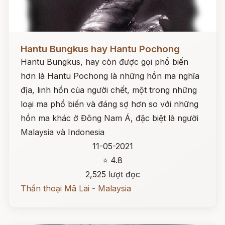
Đọc ngay
Hantu Bungkus hay Hantu Pochong
Hantu Bungkus, hay còn được gọi phổ biến
hơn là Hantu Pochong là những hồn ma nghĩa
địa, linh hồn của người chết, một trong những
loại ma phổ biến và đáng sợ hơn so với những
hồn ma khác ở Đông Nam Á, đặc biệt là người
Malaysia và Indonesia
11-05-2021
⭐ 4.8
2,525 lượt đọc
Thần thoại Mã Lai - Malaysia