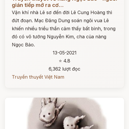
gián tiếp mở ra cơ...
Vận khí nhà Lê sơ đến đời Lê Cung Hoàng thì
đứt đoạn. Mạc Đăng Dung soán ngôi vua Lê
khiến nhiều triều thần cảm thấy bất bình, trong
đó có võ tướng Nguyễn Kim, cha của nàng
Ngọc Bảo.
13-05-2021
⭐ 4.8
6,362 lượt đọc
Truyền thuyết Việt Nam