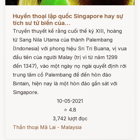
Đọc ngay
Huyền thoại lập quốc Singapore hay sự
tích sư tử biển của...
Truyền thuyết kể rằng cuối thế kỷ XIII, hoàng
tử Sang Nila Utama của thành Palembang
(Indonesia) với phong hiệu Sri Tri Buana, vị vua
đầu tiên của người Malay (trị vì từ năm 1299
đến 1347), vào một ngày nọ ngài quyết định rời
trung tâm cổ Palembang để đến hòn đảo
Bintain, hiện nay là một hòn đảo gần sát với
Singapore.
10-05-2021
⭐ 4.8
3,742 lượt đọc
Thần thoại Mã Lai - Malaysia