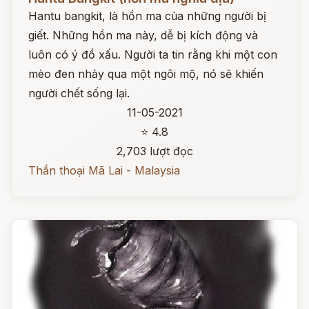
Hantu bangkit, là hồn ma của những người bị
giết. Những hồn ma này, dễ bị kích động và
luôn có ý đồ xấu. Người ta tin rằng khi một con
mèo đen nhảy qua một ngôi mộ, nó sẽ khiến
người chết sống lại.
11-05-2021
⭐ 4.8
2,703 lượt đọc
Thần thoại Mã Lai - Malaysia