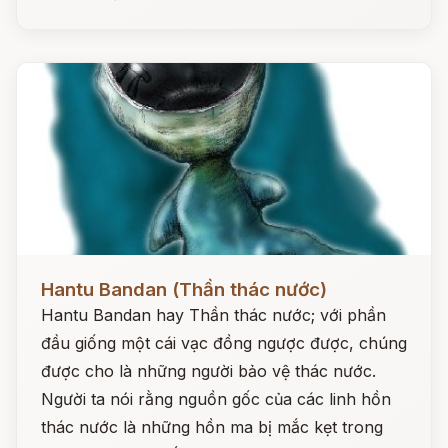
Đọc ngay
Hantu Bandan (Thần thác nước)
Hantu Bandan hay Thần thác nước; với phần
đầu giống một cái vạc đồng ngược được, chúng
được cho là những người bảo vệ thác nước.
Người ta nói rằng nguồn gốc của các linh hồn
thác nước là những hồn ma bị mắc kẹt trong