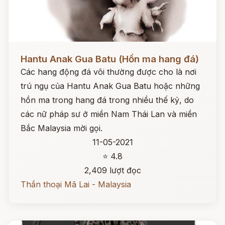
Đọc ngay
Hantu Anak Gua Batu (Hồn ma hang đá)
Các hang động đá vôi thường được cho là nơi
trú ngụ của Hantu Anak Gua Batu hoặc những
hồn ma trong hang đá trong nhiều thế kỷ, do
các nữ pháp sư ở miền Nam Thái Lan và miền
Bắc Malaysia mời gọi.
11-05-2021
⭐ 4.8
2,409 lượt đọc
Thần thoại Mã Lai - Malaysia