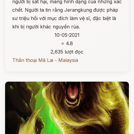
người bị sát hại, mang hình dạng của những xác
chết. Người ta tin rằng Jerangkung được pháp
sư triệu hồi với mục đích làm vệ sĩ, đặc biệt là
khi bị người khác nguyền rủa.
10-05-2021
⭐ 4.8
2,635 lượt đọc
Thần thoại Mã Lai - Malaysia