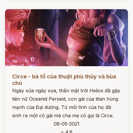
Đọc ngay
Circe - bà tổ của thuật phù thủy và bùa
chú
Ngày xửa ngày xưa, thần mặt trời Helios đã gặp
tiên nữ Oceanid Perseid, con gái của titan hùng
mạnh của Đại dương. Từ mối tình của họ đã
sinh ra một cô gái mà cha mẹ cô gọi là Circe.
08-05-2021
⭐ 4.8