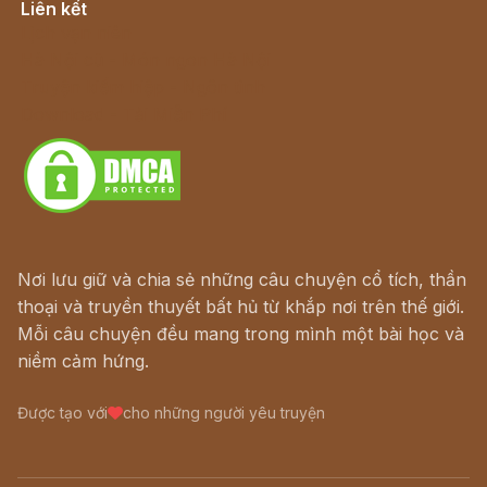
Liên kết
Lịch vạn niên
Hà Nội cũ - Món ngon Hà Nội
Truyện kiếm hiệp - Ngôn tình
Download - Tải Miễn Phí
Nơi lưu giữ và chia sẻ những câu chuyện cổ tích, thần
thoại và truyền thuyết bất hủ từ khắp nơi trên thế giới.
Mỗi câu chuyện đều mang trong mình một bài học và
niềm cảm hứng.
Được tạo với
cho những người yêu truyện