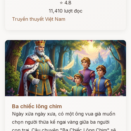
⭐ 4.8
11,410 lượt đọc
Truyền thuyết Việt Nam
Đọc ngay
Ba chiếc lông chim
Ngày xửa ngày xưa, có một ông vua già muốn
chọn người thừa kế ngai vàng giữa ba người
con trai. Câu chuyện "Ba Chiếc Lông Chim" sẽ