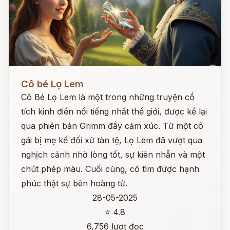
Đọc ngay
Cô bé Lọ Lem
Cô Bé Lọ Lem là một trong những truyện cổ
tích kinh điển nổi tiếng nhất thế giới, được kể lại
qua phiên bản Grimm đầy cảm xúc. Từ một cô
gái bị mẹ kế đối xử tàn tệ, Lọ Lem đã vượt qua
nghịch cảnh nhờ lòng tốt, sự kiên nhẫn và một
chút phép màu. Cuối cùng, cô tìm được hạnh
phúc thật sự bên hoàng tử.
28-05-2025
⭐ 4.8
6,756 lượt đọc