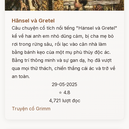
Đọc ngay
Hãnsel và Gretel
Câu chuyện cổ tích nổi tiếng "Hänsel và Gretel"
kể về hai anh em nhỏ dũng cảm, bị cha mẹ bỏ
rơi trong rừng sâu, rồi lạc vào căn nhà làm
bằng bánh kẹo của một mụ phù thủy độc ác.
Bằng trí thông minh và sự gan dạ, họ đã vượt
qua mọi thử thách, chiến thắng cái ác và trở về
an toàn.
29-05-2025
⭐ 4.8
4,721 lượt đọc
Truyện cổ Grimm