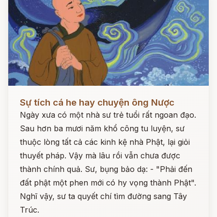
Đọc ngay
Sự tích cá he hay chuyện ông Nược
Ngày xưa có một nhà sư trẻ tuổi rất ngoan đạo.
Sau hơn ba mươi năm khổ công tu luyện, sư
thuộc lòng tất cả các kinh kệ nhà Phật, lại giỏi
thuyết pháp. Vậy mà lâu rồi vẫn chưa được
thành chính quả. Sư, bụng bảo dạ: - "Phải đến
đất phật một phen mới có hy vọng thành Phật".
Nghĩ vậy, sư ta quyết chí tìm đường sang Tây
Trúc.