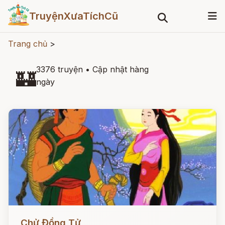
TruyệnXưaTíchCũ
Trang chủ
>
3376 truyện
•
Cập nhật hàng
🏰
ngày
Đọc ngay
Chử Đồng Tử