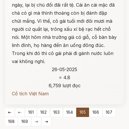
ngày, lại bị chủ đối đãi rất tệ. Cái ăn cái mặc đã
chả có gì mà thỉnh thoảng còn bị đánh đập
chửi mắng. Vì thế, cô gái tuổi mới đôi mươi mà
người cứ quắt lại, trông xấu xí bệ rạc hết chỗ
nói. Một hôm nhà trưởng giả có giỗ, cỗ bàn bày
linh đình, họ hàng đến ăn uống đông đúc.
Trong khi đó thì cô gái phải đi gánh nước luôn
vai không nghỉ.
26-05-2025
⭐ 4.8
6,759 lượt đọc
Cổ tích Việt Nam
⇤
⇠
161
162
163
164
165
166
167
168
169
⇢
⇥