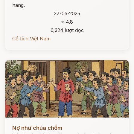
hang.
27-05-2025
⭐ 4.8
6,324 lượt đọc
Cổ tích Việt Nam
Đọc ngay
Nợ như chúa chổm