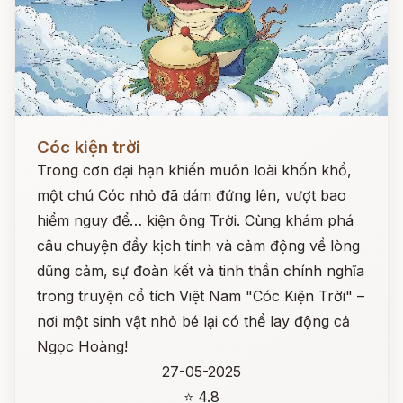
Đọc ngay
Cóc kiện trời
Trong cơn đại hạn khiến muôn loài khốn khổ,
một chú Cóc nhỏ đã dám đứng lên, vượt bao
hiểm nguy để… kiện ông Trời. Cùng khám phá
câu chuyện đầy kịch tính và cảm động về lòng
dũng cảm, sự đoàn kết và tinh thần chính nghĩa
trong truyện cổ tích Việt Nam "Cóc Kiện Trời" –
nơi một sinh vật nhỏ bé lại có thể lay động cả
Ngọc Hoàng!
27-05-2025
⭐ 4.8