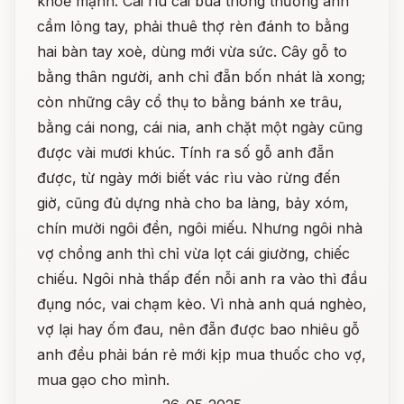
khoẻ mạnh. Cái rìu cái búa thông thường anh
cầm lỏng tay, phải thuê thợ rèn đánh to bằng
hai bàn tay xoè, dùng mới vừa sức. Cây gỗ to
bằng thân người, anh chỉ đẵn bốn nhát là xong;
còn những cây cổ thụ to bằng bánh xe trâu,
bằng cái nong, cái nia, anh chặt một ngày cũng
được vài mươi khúc. Tính ra số gỗ anh đẵn
được, từ ngày mới biết vác rìu vào rừng đến
giờ, cũng đủ dựng nhà cho ba làng, bảy xóm,
chín mười ngôi đền, ngôi miếu. Nhưng ngôi nhà
vợ chồng anh thì chỉ vừa lọt cái giường, chiếc
chiếu. Ngôi nhà thấp đến nỗi anh ra vào thì đầu
đụng nóc, vai chạm kèo. Vì nhà anh quá nghèo,
vợ lại hay ốm đau, nên đẵn được bao nhiêu gỗ
anh đều phải bán rẻ mới kịp mua thuốc cho vợ,
mua gạo cho mình.