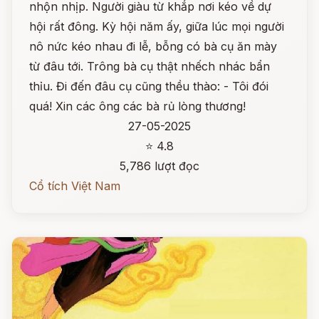
nhộn nhịp. Người giàu từ khắp nơi kéo về dự
hội rất đông. Kỳ hội năm ấy, giữa lúc mọi người
nô nức kéo nhau đi lễ, bỗng có bà cụ ăn mày
từ đâu tới. Trông bà cụ thật nhếch nhác bẩn
thỉu. Đi đến đâu cụ cũng thều thào: - Tôi đói
quá! Xin các ông các bà rủ lòng thương!
27-05-2025
⭐ 4.8
5,786 lượt đọc
Cổ tích Việt Nam