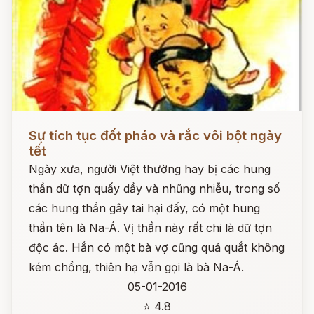
Đọc ngay
Sự tích tục đốt pháo và rắc vôi bột ngày
tết
Ngày xưa, người Việt thường hay bị các hung
thần dữ tợn quấy dầy và nhũng nhiễu, trong số
các hung thần gây tai hại đấy, có một hung
thần tên là Na-Á. Vị thần này rất chi là dữ tợn
độc ác. Hắn có một bà vợ cũng quá quắt không
kém chồng, thiên hạ vẫn gọi là bà Na-Á.
05-01-2016
⭐ 4.8