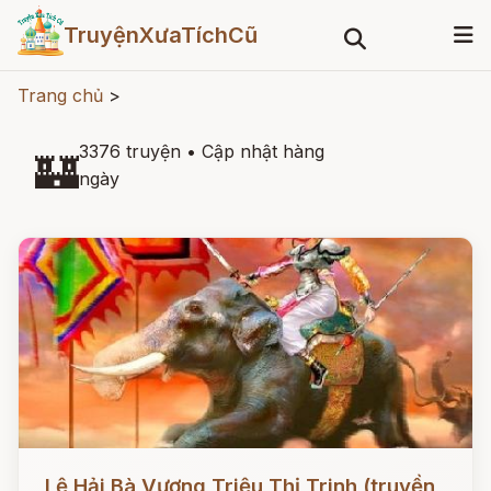
TruyệnXưaTíchCũ
Trang chủ
>
3376 truyện
•
Cập nhật hàng
🏰
ngày
Đọc ngay
Lệ Hải Bà Vương Triệu Thị Trinh (truyền