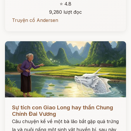
⭐ 4.8
9,280 lượt đọc
Truyện cổ Andersen
Đọc ngay
Sự tích con Giao Long hay thần Chung
Chính Đai Vương
Câu chuyện kể về một bà lão bắt gặp quả trứng
lạ và nuôi nấng một sinh vật huyền bí, sau này