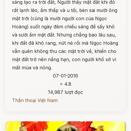
sáng tạo ra trời đất, Người thấy mặt đất khi đó
rất lạnh lẽo, ẩm thấp và u tối, bèn sai mười ông
mặt trời (cũng là mười người con của Ngọc
Hoàng) suốt ngày đêm chiếu sáng để sấy khô
và sưởi ấm mặt đất. Nhưng chẳng bao lâu sau,
khi đất đã khô rang, nứt nẻ rồi mà Ngọc Hoàng
vẫn quên không thu các mặt trời về, khiến cho
mặt đất trở nên nắng hạn, con người khổ sở vì
mất mùa và nóng.
07-01-2016
⭐ 4.8
14,987 lượt đọc
Thần thoại Việt Nam