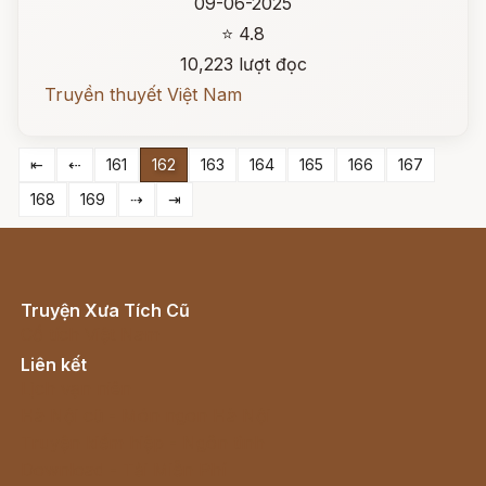
09-06-2025
⭐ 4.8
10,223 lượt đọc
Truyền thuyết Việt Nam
⇤
⇠
161
162
163
164
165
166
167
168
169
⇢
⇥
Truyện Xưa Tích Cũ
Cổ tích Việt Nam
Liên kết
Lịch vạn niên
Hà Nội cũ - Món ngon Hà Nội
Truyện kiếm hiệp - Ngôn tình
Download - Tải Miễn Phí