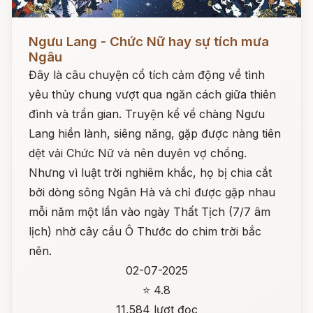
Đọc ngay
Ngưu Lang - Chức Nữ hay sự tích mưa
Ngâu
Đây là câu chuyện cổ tích cảm động về tình
yêu thủy chung vượt qua ngăn cách giữa thiên
đình và trần gian. Truyện kể về chàng Ngưu
Lang hiền lành, siêng năng, gặp được nàng tiên
dệt vải Chức Nữ và nên duyên vợ chồng.
Nhưng vì luật trời nghiêm khắc, họ bị chia cắt
bởi dòng sông Ngân Hà và chỉ được gặp nhau
mỗi năm một lần vào ngày Thất Tịch (7/7 âm
lịch) nhờ cây cầu Ô Thước do chim trời bắc
nên.
02-07-2025
⭐ 4.8
11,584 lượt đọc