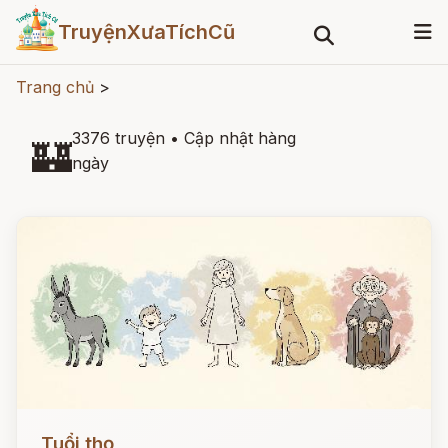
TruyệnXưaTíchCũ
Trang chủ
>
3376 truyện
•
Cập nhật hàng
🏰
ngày
Đọc ngay
Tuổi thọ