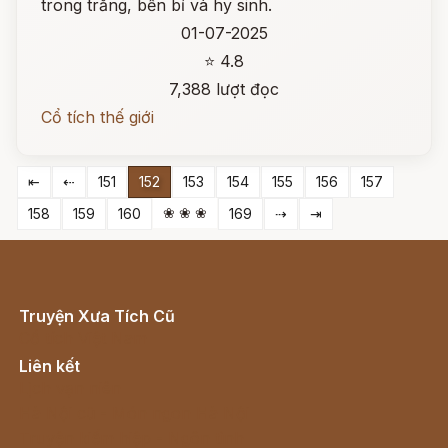
trong trắng, bền bỉ và hy sinh.
01-07-2025
⭐ 4.8
7,388 lượt đọc
Cổ tích thế giới
⇤
⇠
151
152
153
154
155
156
157
❀ ❀ ❀
158
159
160
169
⇢
⇥
Truyện Xưa Tích Cũ
Cổ tích Việt Nam
Liên kết
Lịch vạn niên
Hà Nội cũ - Món ngon Hà Nội
Truyện kiếm hiệp - Ngôn tình