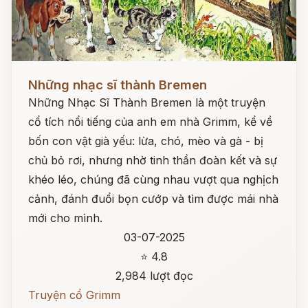
Đọc ngay
Những nhạc sĩ thành Bremen
Những Nhạc Sĩ Thành Bremen là một truyện
cổ tích nổi tiếng của anh em nhà Grimm, kể về
bốn con vật già yếu: lừa, chó, mèo và gà - bị
chủ bỏ rơi, nhưng nhờ tinh thần đoàn kết và sự
khéo léo, chúng đã cùng nhau vượt qua nghịch
cảnh, đánh đuổi bọn cướp và tìm được mái nhà
mới cho mình.
03-07-2025
⭐ 4.8
2,984 lượt đọc
Truyện cổ Grimm