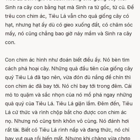
Sinh ra cây con bằng hạt mà Sinh ra từ gốc, từ củ. Để
trêu con chim ác, Tiêu Lá vẫn cho quả giống cây có
hạt, nhưng hạt ấy dù có gieo xuống đất, có chăm sóc
mấy, nó cũng chẳng bao giờ nảy mầm và Sinh ra cây
con.
Con chim ác hình như đoán biết điều ấy. Nó bèn tìm
cách phá hoại cây. Những quả đầu tiên của giống cây
quý Tiêu Lá đã tạo nên, vừa đón đủ nắng để chín thì
con chim ác đã bay tới. Nó chỉ bay tới trong đêm. Cái
mỏ to quặm và sắc nhọn của nó mổ phá ngay những
quả quý của Tiêu Lá. Tiêu Lá giận lắm. Đêm đến, Tiêu
Lá cứ thức và rình chộp bắt cho được con chim ác
nọ. Nhưng nó cũng tinh khôn vô cùng. Nó đánh hơi
rất tài. Biết có Tiêu Lá rình nấp và đang thức, nó chỉ
bay vụt qua rồi biến mất. Nhưng khi chàng vừa chợp