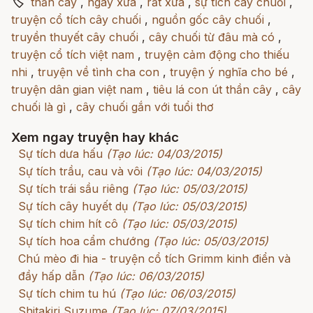
🏷
thần cây
,
ngày xưa
,
rất xưa
,
sự tích cây chuối
,
truyện cổ tích cây chuối
,
nguồn gốc cây chuối
,
truyền thuyết cây chuối
,
cây chuối từ đâu mà có
,
truyện cổ tích việt nam
,
truyện cảm động cho thiếu
nhi
,
truyện về tình cha con
,
truyện ý nghĩa cho bé
,
truyện dân gian việt nam
,
tiêu lá con út thần cây
,
cây
chuối là gì
,
cây chuối gắn với tuổi thơ
Xem ngay truyện hay khác
Sự tích dưa hấu
(Tạo lúc: 04/03/2015)
Sự tích trầu, cau và vôi
(Tạo lúc: 04/03/2015)
Sự tích trái sầu riêng
(Tạo lúc: 05/03/2015)
Sự tích cây huyết dụ
(Tạo lúc: 05/03/2015)
Sự tích chim hít cô
(Tạo lúc: 05/03/2015)
Sự tích hoa cẩm chướng
(Tạo lúc: 05/03/2015)
Chú mèo đi hia - truyện cổ tích Grimm kinh điển và
đầy hấp dẫn
(Tạo lúc: 06/03/2015)
Sự tích chim tu hú
(Tạo lúc: 06/03/2015)
Shitakiri Suzume
(Tạo lúc: 07/03/2015)