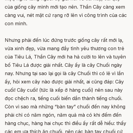
của giống cây mình mới tạo nên. Thần Cây càng xem
càng vui, nét mặt cứ rạng rỡ lên vì công trình của các
con mình.
Nhưng phải đến lúc đứng trước giống cây rất mới lạ,
vừa xinh đẹp, vừa mang đầy tình yêu thương con trẻ
của Tiêu Lá, Thần Cây mới ha hả cười to lên và tuyên
bố Tiêu Lá được giải nhất. Cây ấy là cây Chuối ngày
nay. Nhưng tại sao lại gọi là cây Chuối thì có lẽ vì lần
ấy, hỏi xem cây nào được giải nhất, ai cũng đáp: Cây
cuối! Cây cuối! (tức là xếp ở hàng cuối) nên sau này
đọc chệch ra, tiếng cuối biến dần thành tiếng chuối.
Còn vì sao mà những “bàn tay” chuối đến nay không
phải chỉ có năm ngón, năm quả mà có khi đếm đến
hàng chục, hàng hai chục thì điều ấy rất dễ hiểu: thấy
các em ưa thích ăn chuối, nên các bàn tay chuối cứ