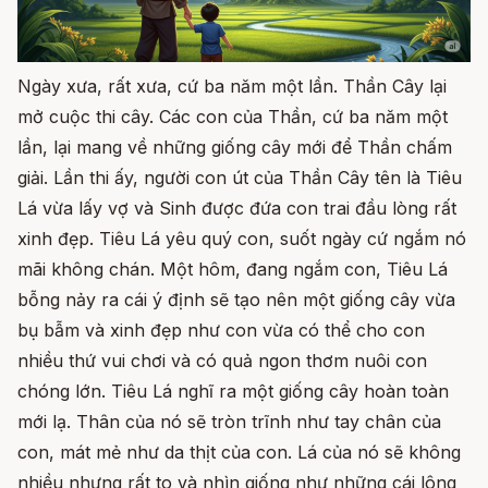
Ngày xưa, rất xưa, cứ ba năm một lần. Thần Cây lại
mở cuộc thi cây. Các con của Thần, cứ ba năm một
lần, lại mang về những giống cây mới để Thần chấm
giải. Lần thi ấy, người con út của Thần Cây tên là Tiêu
Lá vừa lấy vợ và Sinh được đứa con trai đầu lòng rất
xinh đẹp. Tiêu Lá yêu quý con, suốt ngày cứ ngắm nó
mãi không chán. Một hôm, đang ngắm con, Tiêu Lá
bỗng nảy ra cái ý định sẽ tạo nên một giống cây vừa
bụ bẫm và xinh đẹp như con vừa có thể cho con
nhiều thứ vui chơi và có quả ngon thơm nuôi con
chóng lớn. Tiêu Lá nghĩ ra một giống cây hoàn toàn
mới lạ. Thân của nó sẽ tròn trĩnh như tay chân của
con, mát mẻ như da thịt của con. Lá của nó sẽ không
nhiều nhưng rất to và nhìn giống như những cái lông