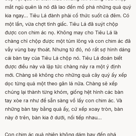
mắt ngủ quên là nó đã lao đến mổ phá những quả quý
kia ngay… Tiêu Lá đành phải cố thức suốt cả đêm. Có
một lần, vừa chợt tỉnh giấc. Tiêu Lá đã suýt chộp
được con chim ác nọ. Không may cho Tiêu Lá là
chàng chỉ chộp được một túm lông và con chim ác đã
vẫy vùng bay thoát. Nhưng từ đó, nó rất sợ hình dáng
cái bàn tay của Tiêu Lá chộp nó. Tiêu Lá đoán biết
được điều này và lập tức chàng nảy ra một ý định
mới. Chàng sẽ không cho những quả cây quý ấy xếp
dọc từng quả một theo gân lá nữa. Chàng sẽ xếp
chúng lại thành từng khóm, giống hệt hình các bàn
tay xòe ra như để sẵn sàng vồ lấy con chim ác. Và
những bàn tay bằng quả ấy, cứ xếp xoay tròn, bàn
này ở trên, bàn kia ở dưới, nối tiếp nhau…
Con chim ác quả nhiên không dám bay đến phá