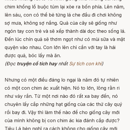
chim khổng lồ buộc túm lại xòe ra bốn phía. Lên năm,
lên sáu, con có thể bẻ từng lá che đầu đi chơi không
sợ mưa, không sợ nắng. Quả của cây sẽ giống như
ngón tay con trẻ và sẽ xếp thành dài dọc theo sống lá.
Đến lúc chín quả sẽ thơm ngọt như có mùi sữa và mật
quyện vào nhau. Con lớn lên chỉ cần với tay là hái
được quả, bóc lấy mà ăn.
(Đọc
truyện cổ tích hay
nhất
Sự tích con khỉ
)
Nhưng có một điều đáng lo ngại là năm đó tự nhiên
có một con chim ác xuất hiện. Nó to lớn, lông rằn ri
như vảy rắn. Từ một nơi nào đó rất xa bay đến, nó
chuyên lấy cắp những hạt giống của các thứ cây quý
rồi bay đi. Vậy thì làm thế nào để cho giống cây mới
của mình không bị con chim ác kia đánh cắp được?
Tiêu Lá bèn nghĩ ra cách không cho giống cây mới