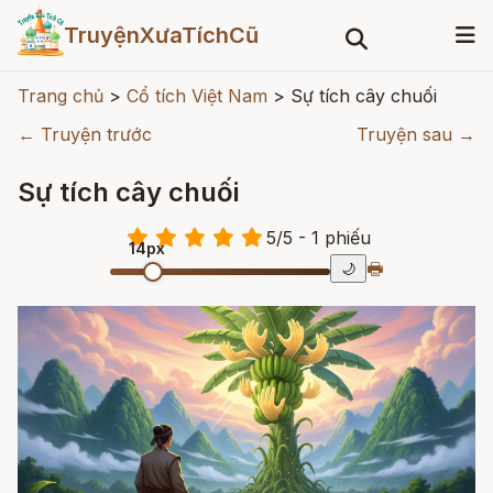
TruyệnXưaTíchCũ
Trang chủ
>
Cổ tích Việt Nam
>
Sự tích cây chuối
← Truyện trước
Truyện sau →
Sự tích cây chuối
5
/
5
- 1
phiếu
14px
🖶
🌙