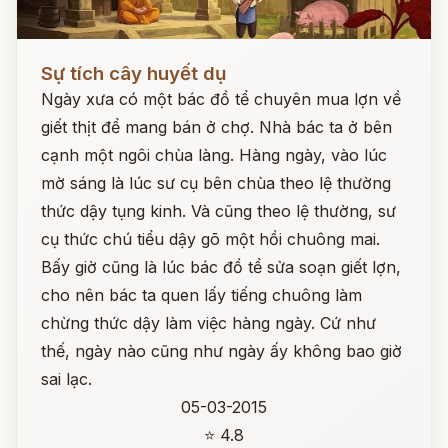
Đọc ngay
Sự tích cây huyết dụ
Ngày xưa có một bác đồ tể chuyên mua lợn về
giết thịt để mang bán ở chợ. Nhà bác ta ở bên
cạnh một ngôi chùa làng. Hàng ngày, vào lúc
mờ sáng là lúc sư cụ bên chùa theo lệ thường
thức dậy tụng kinh. Và cũng theo lệ thường, sư
cụ thức chú tiểu dậy gõ một hồi chuông mai.
Bấy giờ cũng là lúc bác đồ tể sửa soạn giết lợn,
cho nên bác ta quen lấy tiếng chuông làm
chừng thức dậy làm việc hàng ngày. Cứ như
thế, ngày nào cũng như ngày ấy không bao giờ
sai lạc.
05-03-2015
⭐ 4.8