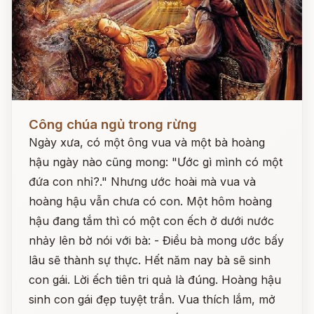
Đọc ngay
Công chúa ngủ trong rừng
Ngày xưa, có một ông vua và một bà hoàng
hậu ngày nào cũng mong: "Ước gì mình có một
đứa con nhỉ?." Nhưng ước hoài mà vua và
hoàng hậu vẫn chưa có con. Một hôm hoàng
hậu đang tắm thì có một con ếch ở dưới nước
nhảy lên bờ nói với bà: - Điều bà mong ước bấy
lâu sẽ thành sự thực. Hết năm nay bà sẽ sinh
con gái. Lời ếch tiên tri quả là đúng. Hoàng hậu
sinh con gái đẹp tuyệt trần. Vua thích lắm, mở