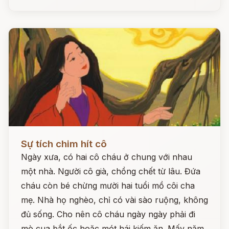
Đọc ngay
Sự tích chim hít cô
Ngày xưa, có hai cô cháu ở chung với nhau
một nhà. Người cô già, chồng chết từ lâu. Đứa
cháu còn bé chừng mười hai tuổi mồ côi cha
mẹ. Nhà họ nghèo, chỉ có vài sào ruộng, không
đủ sống. Cho nên cô cháu ngày ngày phải đi
mò cua bắt ốc hoặc mót hái kiếm ăn. Mấy năm