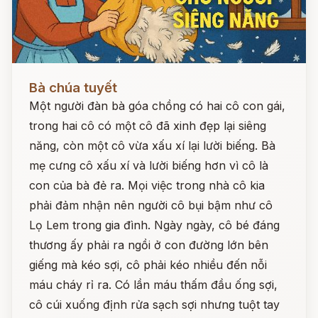
Đọc ngay
Bà chúa tuyết
Một người đàn bà góa chồng có hai cô con gái,
trong hai cô có một cô đã xinh đẹp lại siêng
năng, còn một cô vừa xấu xí lại lười biếng. Bà
mẹ cưng cô xấu xí và lười biếng hơn vì cô là
con của bà đẻ ra. Mọi việc trong nhà cô kia
phải đảm nhận nên người cô bụi bậm như cô
Lọ Lem trong gia đình. Ngày ngày, cô bé đáng
thương ấy phải ra ngồi ở con đường lớn bên
giếng mà kéo sợi, cô phải kéo nhiều đến nỗi
máu cháy rỉ ra. Có lần máu thấm đầu ống sợi,
cô cúi xuống định rửa sạch sợi nhưng tuột tay