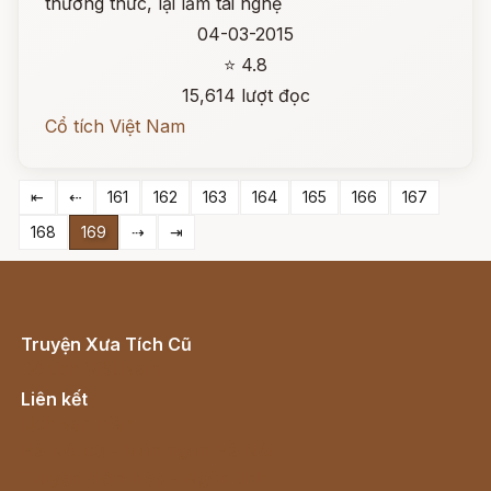
thường thức, lại lắm tài nghệ
04-03-2015
⭐ 4.8
15,614 lượt đọc
Cổ tích Việt Nam
⇤
⇠
161
162
163
164
165
166
167
168
169
⇢
⇥
Truyện Xưa Tích Cũ
Cổ tích Việt Nam
Liên kết
Lịch vạn niên
Hà Nội cũ - Món ngon Hà Nội
Truyện kiếm hiệp - Ngôn tình