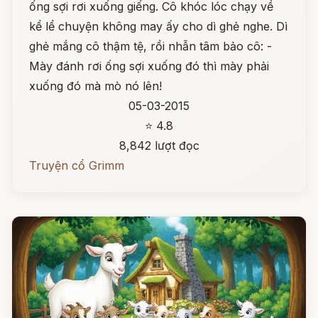
ống sợi rơi xuống giếng. Cô khóc lóc chạy về
kể lể chuyện không may ấy cho dì ghẻ nghe. Dì
ghẻ mắng cô thậm tệ, rồi nhẫn tâm bảo cô: -
Mày đánh rơi ống sợi xuống đó thì mày phải
xuống đó mà mò nó lên!
05-03-2015
⭐ 4.8
8,842 lượt đọc
Truyện cổ Grimm