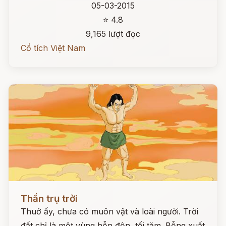
05-03-2015
⭐ 4.8
9,165 lượt đọc
Cổ tích Việt Nam
Đọc ngay
Thần trụ trời
Thuở ấy, chưa có muôn vật và loài người. Trời
đất chỉ là một vùng hỗn độn, tối tăm. Bỗng xuất