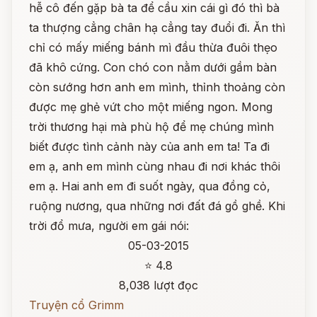
hễ cô đến gặp bà ta để cầu xin cái gì đó thì bà
ta thượng cẳng chân hạ cẳng tay đuổi đi. Ăn thì
chỉ có mấy miếng bánh mì đầu thừa đuôi thẹo
đã khô cứng. Con chó con nằm dưới gầm bàn
còn sướng hơn anh em mình, thỉnh thoảng còn
được mẹ ghẻ vứt cho một miếng ngon. Mong
trời thương hại mà phù hộ để mẹ chúng mình
biết được tình cảnh này của anh em ta! Ta đi
em ạ, anh em mình cùng nhau đi nơi khác thôi
em ạ. Hai anh em đi suốt ngày, qua đồng cỏ,
ruộng nương, qua những nơi đất đá gồ ghề. Khi
trời đổ mưa, người em gái nói:
05-03-2015
⭐ 4.8
8,038 lượt đọc
Truyện cổ Grimm