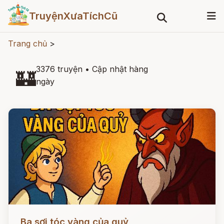
TruyệnXưaTíchCũ
Trang chủ
>
3376 truyện
•
Cập nhật hàng
🏰
ngày
Đọc ngay
Ba sợi tóc vàng của quỷ