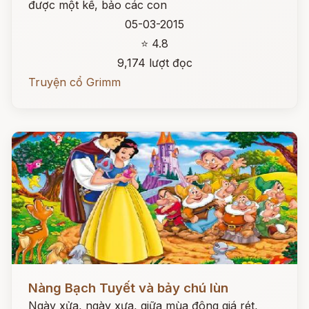
được một kế, bảo các con
05-03-2015
⭐ 4.8
9,174 lượt đọc
Truyện cổ Grimm
Đọc ngay
Nàng Bạch Tuyết và bảy chú lùn
Ngày xửa, ngày xưa, giữa mùa đông giá rét,