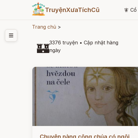
TruyệnXưaTíchCũ
🧚
Cổ 
Trang chủ
>
3376 truyện
•
Cập nhật hàng
🏰
ngày
Đọc ngay
Chuyện nàng công chúa có ngôi