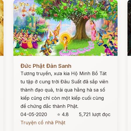
Đọc ngay
Đ
Đức Phật Đản Sanh
Tương truyền, xưa kia Hộ Minh Bồ Tát
tu tập ở cung trời Đâu Suất đã sắp viên
thành đạo quả, trải qua hằng hà sa số
kiếp cũng chỉ còn một kiếp cuối cùng
để chứng đắc thành Phật.
04-05-2020
⭐ 4.8
5,721 lượt đọc
Truyện cổ nhà Phật