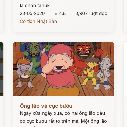
là chồn tanuki.
23-05-2020
⭐ 4.8
3,907 lượt đọc
Cổ tích Nhật Bản
Đọc ngay
Đ
Ông lão và cục bướu
Ngày xửa ngày xưa, có hai ông lão đều
có cục bướu rất to trên má. Một ông lão