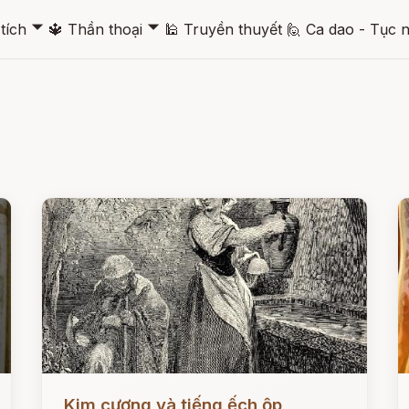
🞃
🞃
tích
🔱
Thần thoại
🕌
Truyền thuyết
🙋
Ca dao - Tục 
Đọc ngay
Đ
Kim cương và tiếng ếch ộp