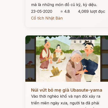
mà là những món đồ cũ kỹ, kỳ diệu.
23-05-2020
⭐ 4.8
4,069 lượt đọc
Cổ tích Nhật Bản
Đọc ngay
Núi vứt bỏ mẹ già Ubasute-yama
Vào thời nghèo khổ và nạn đói xảy ra
triền miên ngày xưa, người ta đã phải