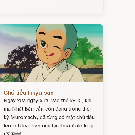
ọc ngay
Chú tiểu Ikkyu-san
Ngày xửa ngày xưa, vào thế kỷ 15, khi
mà Nhật Bản vẫn còn đang trong thời
kỳ Muromachi, đã từng có một chú tiểu
tên là Ikkyu-san ngụ tại chùa Ankoku-ji
(安国寺).