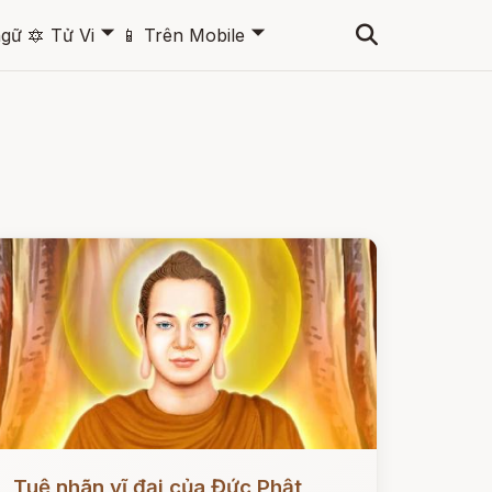
🞃
🞃
ngữ
🔯
Tử Vi
📱
Trên Mobile
ọc ngay
Tuệ nhãn vĩ đại của Đức Phật