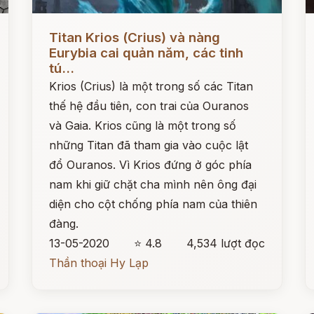
Đọc ngay
Đ
Titan Krios (Crius) và nàng
Eurybia cai quản năm, các tinh
tú...
Krios (Crius) là một trong số các Titan
thế hệ đầu tiên, con trai của Ouranos
và Gaia. Krios cũng là một trong số
những Titan đã tham gia vào cuộc lật
đổ Ouranos. Vì Krios đứng ở góc phía
nam khi giữ chặt cha mình nên ông đại
diện cho cột chống phía nam của thiên
đàng.
13-05-2020
⭐ 4.8
4,534 lượt đọc
Thần thoại Hy Lạp