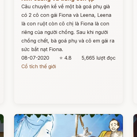
Câu chuyện kể về một bà goá phụ già
có 2 cô con gái Fiona và Leena, Leena
là con ruột còn cô chị là Fiona là con
riêng của người chồng. Sau khi người
chồng chết, bà goá phụ và cô em gái ra
sức bắt nạt Fiona.
08-07-2020
⭐ 4.8
5,665 lượt đọc
Cổ tích thế giới