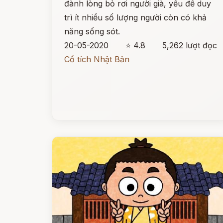
đành lòng bỏ rơi người già, yếu để duy
trì ít nhiều số lượng người còn có khả
năng sống sót.
20-05-2020
⭐ 4.8
5,262 lượt đọc
Cổ tích Nhật Bản