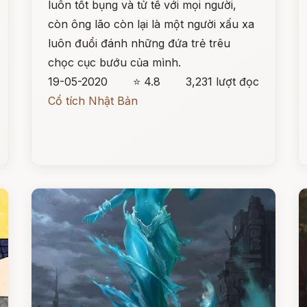
luôn tốt bụng và tử tế với mọi người,
còn ông lão còn lại là một người xấu xa
luôn đuổi đánh những đứa trẻ trêu
chọc cục bướu của mình.
19-05-2020
⭐ 4.8
3,231 lượt đọc
Cổ tích Nhật Bản