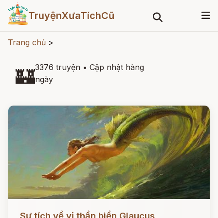
TruyệnXưaTíchCũ
Trang chủ
>
3376 truyện
•
Cập nhật hàng
🏰
ngày
Đọc ngay
Sự tích về vị thần biển Glaucus