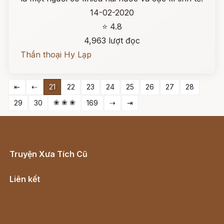
14-02-2020
⭐ 4.8
4,963 lượt đọc
Thần thoại Hy Lạp
⇤
⇠
21
22
23
24
25
26
27
28
❀ ❀ ❀
29
30
169
⇢
⇥
Truyện Xưa Tích Cũ
Cổ tích Việt Nam
Liên kết
Lịch vạn niên
Hà Nội cũ - Món ngon Hà Nội
Truyện kiếm hiệp - Ngôn tình