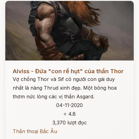
Đọc ngay
Alviss - Đứa "con rể hụt" của thần Thor
Vợ chồng Thor và Sif có người con gái duy
nhất là nàng Thrud xinh đẹp. Một bông hoa
thơm nức lòng các vị thần Asgard.
04-11-2020
⭐ 4.8
3,370 lượt đọc
Thần thoại Bắc Âu