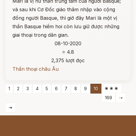
Mari là vị nữ thần trung tâm của người Basque;
và sau khi Cơ Đốc giáo thâm nhập vào cộng
đồng người Basque, thì giờ đây Mari là một vị
thần Basque hiếm hoi còn lưu giữ được những
giai thoại trong dân gian.
08-10-2020
⭐ 4.8
2,375 lượt đọc
Thần thoại châu Âu
❀ ❀ ❀
1
2
3
4
5
6
7
8
9
10
169
⇢
⇥