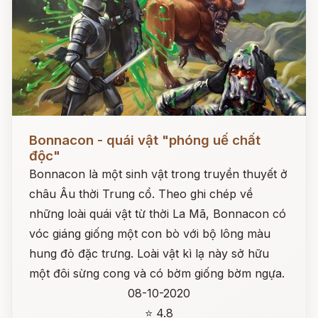
Đọc ngay
Bonnacon - quái vật "phóng uế chất
độc"
Bonnacon là một sinh vật trong truyền thuyết ở
châu Âu thời Trung cổ. Theo ghi chép về
những loài quái vật từ thời La Mã, Bonnacon có
vóc giáng giống một con bò với bộ lông màu
hung đỏ đặc trưng. Loài vật kì lạ này sở hữu
một đôi sừng cong và có bờm giống bờm ngựa.
08-10-2020
⭐ 4.8