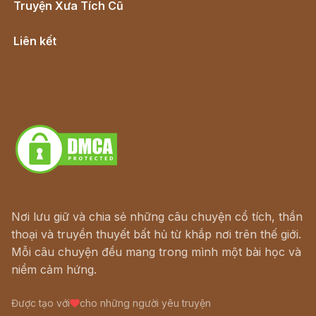
Truyện Xưa Tích Cũ
Cổ tích Việt Nam
Liên kết
Lịch vạn niên
Hà Nội cũ - Món ngon Hà Nội
Truyện kiếm hiệp - Ngôn tình
Download - Tải Miễn Phí
Nơi lưu giữ và chia sẻ những câu chuyện cổ tích, thần
thoại và truyền thuyết bất hủ từ khắp nơi trên thế giới.
Mỗi câu chuyện đều mang trong mình một bài học và
niềm cảm hứng.
Được tạo với
cho những người yêu truyện