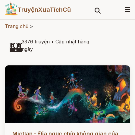
TruyệnXưaTíchCũ
Trang chủ
>
3376 truyện
•
Cập nhật hàng
🏰
ngày
Đọc ngay
Mictlan - Địa ngục chín không gian của