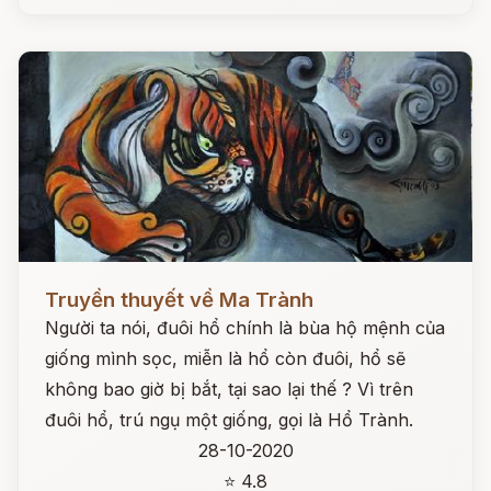
Đọc ngay
Truyền thuyết về Ma Trành
Người ta nói, đuôi hổ chính là bùa hộ mệnh của
giống mình sọc, miễn là hổ còn đuôi, hổ sẽ
không bao giờ bị bắt, tại sao lại thế ? Vì trên
đuôi hổ, trú ngụ một giống, gọi là Hổ Trành.
28-10-2020
⭐ 4.8