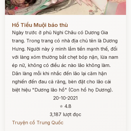
Đọc ngay
Hồ Tiểu Muội báo thù
Ngày trước ở phủ Nghi Châu có Dương Gia
trang. Trong trang có nhà địa chủ tên là Dương
Hưng. Người này ỷ mình lắm tiền mạnh thế, đối
với làng xóm thường bắt chẹt bóp nặn, lừa nam
ép nữ, không có điều ác nào lão không làm.
Dân làng mỗi khi nhắc đến lão lại căm hận
nghiến đến đau cả răng, bèn đặt cho lão cái
biệt hiệu "Dương lão hổ" (Con hổ họ Dương).
20-10-2021
⭐ 4.8
3,187 lượt đọc
Truyện cổ Trung Quốc