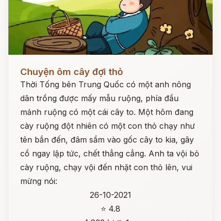
Đọc ngay
Chuyện ôm cây đợi thỏ
Thời Tống bên Trung Quốc có một anh nông
dân trồng được mấy mẫu ruộng, phía đầu
mảnh ruộng có một cái cây to. Một hôm đang
cày ruộng đột nhiên có một con thỏ chạy như
tên bắn đến, đâm sầm vào gốc cây to kia, gãy
cổ ngay lập tức, chết thẳng cẳng. Anh ta vội bỏ
cày ruộng, chạy vội đến nhặt con thỏ lên, vui
mừng nói:
26-10-2021
⭐ 4.8