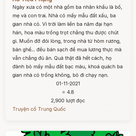
Ngày xưa có một nhà gồm ba nhân khẩu là bố,
mẹ và con trai. Nhà có mấy mẫu đất xấu, ba
gian nhà cỏ. Vì trời làm liền ba năm đại hạn
hán, hoa màu trồng trọt chẳng thu được chút
gì. Muốn đỡ đói lòng, trong nhà từ hòm rương,
bàn ghế... đều bán sạch để mua lương thực mà
vẫn chẳng đủ ăn. Quả thật đã hết cách, họ
đành bỏ mấy mẫu đất bạc màu, khoá quách ba
gian nhà cỏ trống không, bỏ đi chạy nạn.
01-11-2021
⭐ 4.8
2,900 lượt đọc
Truyện cổ Trung Quốc