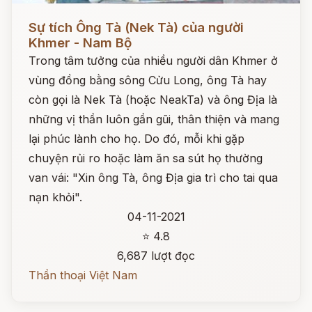
Đọc ngay
Sự tích Ông Tà (Nek Tà) của người
Khmer - Nam Bộ
Trong tâm tưởng của nhiều người dân Khmer ở
vùng đồng bằng sông Cửu Long, ông Tà hay
còn gọi là Nek Tà (hoặc NeakTa) và ông Địa là
những vị thần luôn gần gũi, thân thiện và mang
lại phúc lành cho họ. Do đó, mỗi khi gặp
chuyện rủi ro hoặc làm ăn sa sút họ thường
van vái: "Xin ông Tà, ông Địa gia trì cho tai qua
nạn khỏi".
04-11-2021
⭐ 4.8
6,687 lượt đọc
Thần thoại Việt Nam