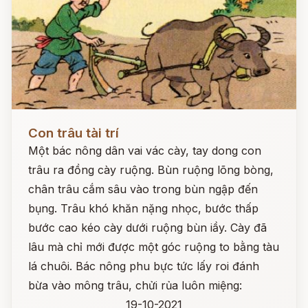
Đọc ngay
Con trâu tài trí
Một bác nông dân vai vác cày, tay dong con
trâu ra đồng cày ruộng. Bùn ruộng lõng bòng,
chân trâu cắm sâu vào trong bùn ngập đến
bụng. Trâu khó khăn nặng nhọc, bước thấp
bước cao kéo cày dưới ruộng bùn iầy. Cày đã
lâu mà chỉ mới được một góc ruộng to bằng tàu
lá chuôi. Bác nông phu bực tức lấy roi đánh
bừa vào mông trâu, chửi rủa luôn miệng:
19-10-2021