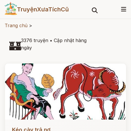
TruyệnXưaTíchCũ
Trang chủ
>
3376 truyện
•
Cập nhật hàng
🏰
ngày
Đọc ngay
Kéo cày trả nợ