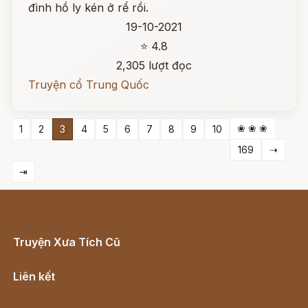
đình hồ ly kén ở rể rồi.
19-10-2021
⭐ 4.8
2,305 lượt đọc
Truyện cổ Trung Quốc
❀ ❀ ❀
1
2
3
4
5
6
7
8
9
10
169
⇢
⇥
Truyện Xưa Tích Cũ
Cổ tích Việt Nam
Liên kết
Lịch vạn niên