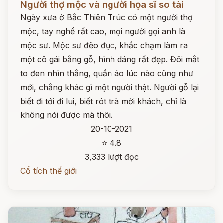
Người thợ mộc và người họa sĩ so tài
Ngày xưa ở Bắc Thiên Trúc có một người thợ
mộc, tay nghề rất cao, mọi người gọi anh là
mộc sư. Mộc sư đẽo đục, khắc chạm làm ra
một cô gái bằng gỗ, hình dáng rất đẹp. Đôi mắt
to đen nhìn thẳng, quần áo lúc nào cũng như
mới, chẳng khác gì một người thật. Người gỗ lại
biết đi tới đi lui, biết rót trà mời khách, chỉ là
không nói được mà thôi.
20-10-2021
⭐ 4.8
3,333 lượt đọc
Cổ tích thế giới