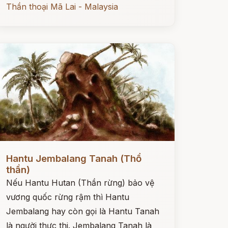
Thần thoại Mã Lai - Malaysia
ọc ngay
Hantu Jembalang Tanah (Thổ
thần)
Nếu Hantu Hutan (Thần rừng) bảo vệ
vương quốc rừng rậm thì Hantu
Jembalang hay còn gọi là Hantu Tanah
là người thực thi. Jembalang Tanah là