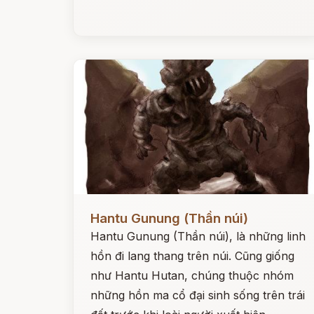
Đọc ngay
Hantu Gunung (Thần núi)
Hantu Gunung (Thần núi), là những linh
hồn đi lang thang trên núi. Cũng giống
như Hantu Hutan, chúng thuộc nhóm
những hồn ma cổ đại sinh sống trên trái