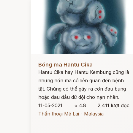
Đọc ngay
Bóng ma Hantu Cika
Hantu Cika hay Hantu Kembung cũng là
những hồn ma có liên quan đến bệnh
tật. Chúng có thể gây ra cơn đau bụng
hoặc đau đầu dữ dội cho nạn nhân.
11-05-2021
⭐ 4.8
2,411 lượt đọc
Thần thoại Mã Lai - Malaysia