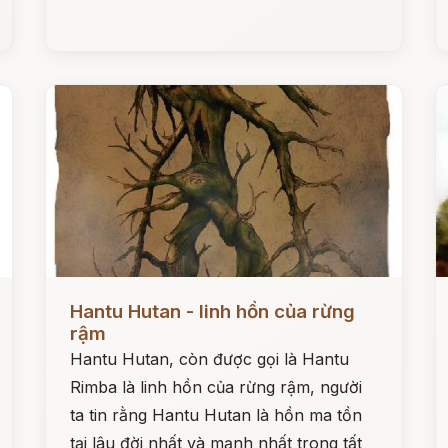
Đọc ngay
Đ
Hantu Hutan - linh hồn của rừng
rậm
Hantu Hutan, còn được gọi là Hantu
Rimba là linh hồn của rừng rậm, người
ta tin rằng Hantu Hutan là hồn ma tồn
tại lâu đời nhất và mạnh nhất trong tất