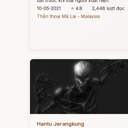
đất trước khi loài người xuất hiện.
10-05-2021
⭐ 4.8
2,448 lượt đọc
Thần thoại Mã Lai - Malaysia
Đọc ngay
Hantu Jerangkung