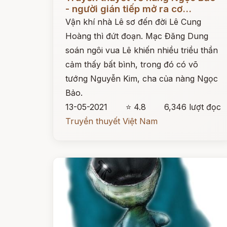
- người gián tiếp mở ra cơ...
Vận khí nhà Lê sơ đến đời Lê Cung
Hoàng thì đứt đoạn. Mạc Đăng Dung
soán ngôi vua Lê khiến nhiều triều thần
cảm thấy bất bình, trong đó có võ
tướng Nguyễn Kim, cha của nàng Ngọc
Bảo.
13-05-2021
⭐ 4.8
6,346 lượt đọc
Truyền thuyết Việt Nam