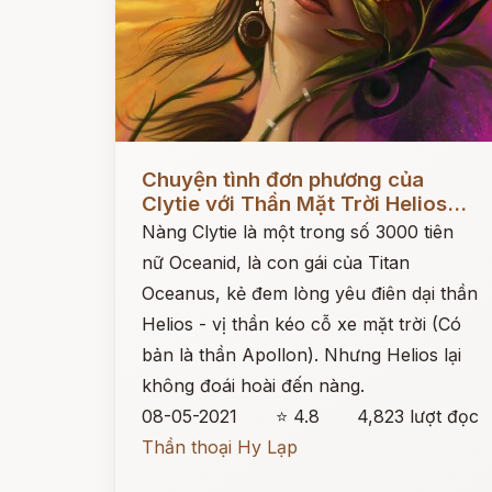
Đọc ngay
Chuyện tình đơn phương của
Clytie với Thần Mặt Trời Helios...
Nàng Clytie là một trong số 3000 tiên
nữ Oceanid, là con gái của Titan
Oceanus, kẻ đem lòng yêu điên dại thần
Helios - vị thần kéo cỗ xe mặt trời (Có
bản là thần Apollon). Nhưng Helios lại
không đoái hoài đến nàng.
08-05-2021
⭐ 4.8
4,823 lượt đọc
Thần thoại Hy Lạp