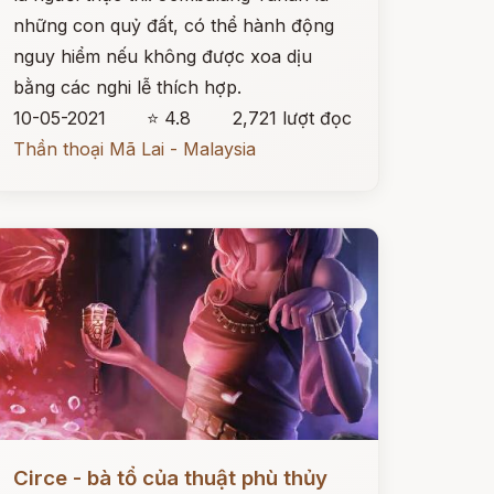
những con quỷ đất, có thể hành động
nguy hiểm nếu không được xoa dịu
bằng các nghi lễ thích hợp.
10-05-2021
⭐ 4.8
2,721 lượt đọc
Thần thoại Mã Lai - Malaysia
ọc ngay
Circe - bà tổ của thuật phù thủy