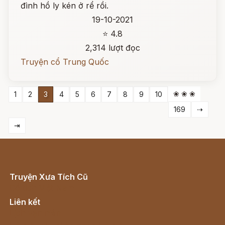
đình hồ ly kén ở rể rồi.
19-10-2021
⭐ 4.8
2,314 lượt đọc
Truyện cổ Trung Quốc
❀ ❀ ❀
1
2
3
4
5
6
7
8
9
10
169
⇢
⇥
Truyện Xưa Tích Cũ
Cổ tích Việt Nam
Liên kết
Lịch vạn niên