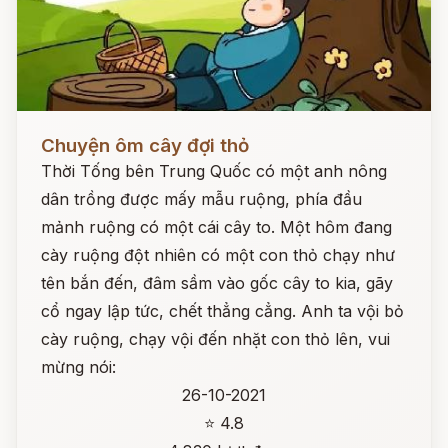
Đọc ngay
Chuyện ôm cây đợi thỏ
Thời Tống bên Trung Quốc có một anh nông
dân trồng được mấy mẫu ruộng, phía đầu
mảnh ruộng có một cái cây to. Một hôm đang
cày ruộng đột nhiên có một con thỏ chạy như
tên bắn đến, đâm sầm vào gốc cây to kia, gãy
cổ ngay lập tức, chết thẳng cẳng. Anh ta vội bỏ
cày ruộng, chạy vội đến nhặt con thỏ lên, vui
mừng nói:
26-10-2021
⭐ 4.8