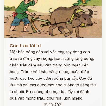
Đọc ngay
Con trâu tài trí
Một bác nông dân vai vác cày, tay dong con
trâu ra đồng cày ruộng. Bùn ruộng lõng bòng,
chân trâu cắm sâu vào trong bùn ngập đến
bụng. Trâu khó khăn nặng nhọc, bước thấp
bước cao kéo cày dưới ruộng bùn iầy. Cày đã
lâu mà chỉ mới được một góc ruộng to bằng tàu
lá chuôi. Bác nông phu bực tức lấy roi đánh
bừa vào mông trâu, chửi rủa luôn miệng:
19-10-2021