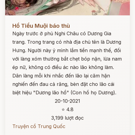
Đọc ngay
Hồ Tiểu Muội báo thù
Ngày trước ở phủ Nghi Châu có Dương Gia
trang. Trong trang có nhà địa chủ tên là Dương
Hưng. Người này ỷ mình lắm tiền mạnh thế, đối
với làng xóm thường bắt chẹt bóp nặn, lừa nam
ép nữ, không có điều ác nào lão không làm.
Dân làng mỗi khi nhắc đến lão lại căm hận
nghiến đến đau cả răng, bèn đặt cho lão cái
biệt hiệu "Dương lão hổ" (Con hổ họ Dương).
20-10-2021
⭐ 4.8
3,199 lượt đọc
Truyện cổ Trung Quốc