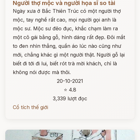
Người thợ mộc và người họa sĩ so tài
Ngày xưa ở Bắc Thiên Trúc có một người thợ
mộc, tay nghề rất cao, mọi người gọi anh là
mộc sư. Mộc sư đẽo đục, khắc chạm làm ra
một cô gái bằng gỗ, hình dáng rất đẹp. Đôi mắt
to đen nhìn thẳng, quần áo lúc nào cũng như
mới, chẳng khác gì một người thật. Người gỗ lại
biết đi tới đi lui, biết rót trà mời khách, chỉ là
không nói được mà thôi.
20-10-2021
⭐ 4.8
3,339 lượt đọc
Cổ tích thế giới