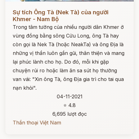
Đọc ngay
Sự tích Ông Tà (Nek Tà) của người
Khmer - Nam Bộ
Trong tâm tưởng của nhiều người dân Khmer ở
vùng đồng bằng sông Cửu Long, ông Tà hay
còn gọi là Nek Tà (hoặc NeakTa) và ông Địa là
những vị thần luôn gần gũi, thân thiện và mang
lại phúc lành cho họ. Do đó, mỗi khi gặp
chuyện rủi ro hoặc làm ăn sa sút họ thường
van vái: "Xin ông Tà, ông Địa gia trì cho tai qua
nạn khỏi".
04-11-2021
⭐ 4.8
6,695 lượt đọc
Thần thoại Việt Nam