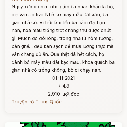
Ngày xưa có một nhà gồm ba nhân khẩu là bố,
mẹ và con trai. Nhà có mấy mẫu đất xấu, ba
gian nhà cỏ. Vì trời làm liền ba năm đại hạn
hán, hoa màu trồng trọt chẳng thu được chút
gì. Muốn đỡ đói lòng, trong nhà từ hòm rương,
bàn ghế... đều bán sạch để mua lương thực mà
vẫn chẳng đủ ăn. Quả thật đã hết cách, họ
đành bỏ mấy mẫu đất bạc màu, khoá quách ba
gian nhà cỏ trống không, bỏ đi chạy nạn.
01-11-2021
⭐ 4.8
2,910 lượt đọc
Truyện cổ Trung Quốc