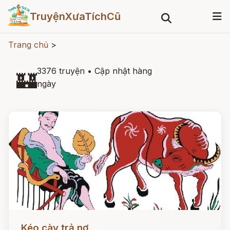
TruyệnXưaTíchCũ
Trang chủ
>
3376 truyện
•
Cập nhật hàng
🏰
ngày
Đọc ngay
Kéo cày trả nợ