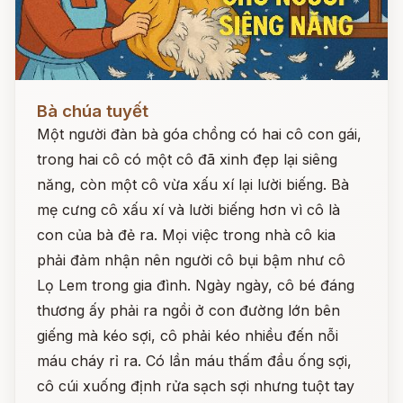
Đọc ngay
Bà chúa tuyết
Một người đàn bà góa chồng có hai cô con gái,
trong hai cô có một cô đã xinh đẹp lại siêng
năng, còn một cô vừa xấu xí lại lười biếng. Bà
mẹ cưng cô xấu xí và lười biếng hơn vì cô là
con của bà đẻ ra. Mọi việc trong nhà cô kia
phải đảm nhận nên người cô bụi bậm như cô
Lọ Lem trong gia đình. Ngày ngày, cô bé đáng
thương ấy phải ra ngồi ở con đường lớn bên
giếng mà kéo sợi, cô phải kéo nhiều đến nỗi
máu cháy rỉ ra. Có lần máu thấm đầu ống sợi,
cô cúi xuống định rửa sạch sợi nhưng tuột tay