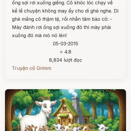
ống sợi rơi xuống giếng. Cô khóc lóc chạy về
kể lể chuyện không may ấy cho dì ghẻ nghe. Dì
ghẻ mắng cô thậm tệ, rồi nhẫn tâm bảo cô: -
Mày đánh rơi ống sợi xuống đó thì mày phải
xuống đó mà mò nó lên!
05-03-2015
⭐ 4.8
8,834 lượt đọc
Truyện cổ Grimm