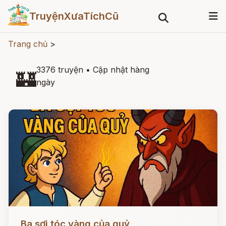
TruyệnXưaTíchCũ
Trang chủ
>
3376 truyện
•
Cập nhật hàng
🏰
ngày
Đọc ngay
Ba sợi tóc vàng của quỷ