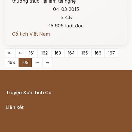
thường thức, lại lắm tài nghệ
04-03-2015
⭐ 4.8
15,606 lượt đọc
Cổ tích Việt Nam
⇤
⇠
161
162
163
164
165
166
167
168
169
⇢
⇥
Truyện Xưa Tích Cũ
Cổ tích Việt Nam
Liên kết
Lịch vạn niên
Hà Nội cũ - Món ngon Hà Nội
Truyện kiếm hiệp - Ngôn tình