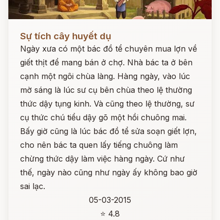
Đọc ngay
Sự tích cây huyết dụ
Ngày xưa có một bác đồ tể chuyên mua lợn về
giết thịt để mang bán ở chợ. Nhà bác ta ở bên
cạnh một ngôi chùa làng. Hàng ngày, vào lúc
mờ sáng là lúc sư cụ bên chùa theo lệ thường
thức dậy tụng kinh. Và cũng theo lệ thường, sư
cụ thức chú tiểu dậy gõ một hồi chuông mai.
Bấy giờ cũng là lúc bác đồ tể sửa soạn giết lợn,
cho nên bác ta quen lấy tiếng chuông làm
chừng thức dậy làm việc hàng ngày. Cứ như
thế, ngày nào cũng như ngày ấy không bao giờ
sai lạc.
05-03-2015
⭐ 4.8