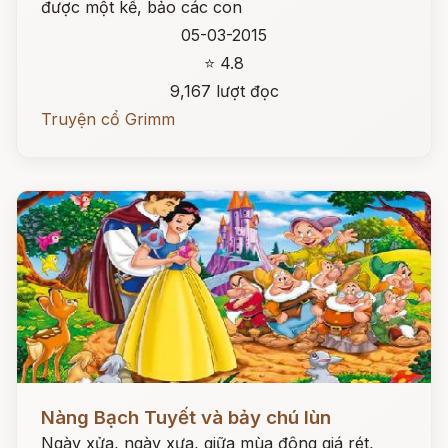
được một kế, bảo các con
05-03-2015
⭐ 4.8
9,167 lượt đọc
Truyện cổ Grimm
Đọc ngay
Nàng Bạch Tuyết và bảy chú lùn
Ngày xửa, ngày xưa, giữa mùa đông giá rét,