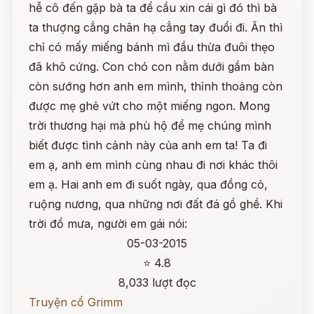
hễ cô đến gặp bà ta để cầu xin cái gì đó thì bà
ta thượng cẳng chân hạ cẳng tay đuổi đi. Ăn thì
chỉ có mấy miếng bánh mì đầu thừa đuôi thẹo
đã khô cứng. Con chó con nằm dưới gầm bàn
còn sướng hơn anh em mình, thỉnh thoảng còn
được mẹ ghẻ vứt cho một miếng ngon. Mong
trời thương hại mà phù hộ để mẹ chúng mình
biết được tình cảnh này của anh em ta! Ta đi
em ạ, anh em mình cùng nhau đi nơi khác thôi
em ạ. Hai anh em đi suốt ngày, qua đồng cỏ,
ruộng nương, qua những nơi đất đá gồ ghề. Khi
trời đổ mưa, người em gái nói:
05-03-2015
⭐ 4.8
8,033 lượt đọc
Truyện cổ Grimm