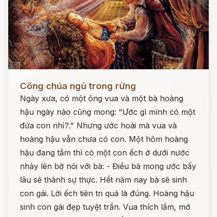
Đọc ngay
Công chúa ngủ trong rừng
Ngày xưa, có một ông vua và một bà hoàng
hậu ngày nào cũng mong: "Ước gì mình có một
đứa con nhỉ?." Nhưng ước hoài mà vua và
hoàng hậu vẫn chưa có con. Một hôm hoàng
hậu đang tắm thì có một con ếch ở dưới nước
nhảy lên bờ nói với bà: - Điều bà mong ước bấy
lâu sẽ thành sự thực. Hết năm nay bà sẽ sinh
con gái. Lời ếch tiên tri quả là đúng. Hoàng hậu
sinh con gái đẹp tuyệt trần. Vua thích lắm, mở