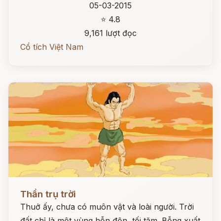
05-03-2015
⭐ 4.8
9,161 lượt đọc
Cổ tích Việt Nam
Đọc ngay
Thần trụ trời
Thuở ấy, chưa có muôn vật và loài người. Trời
đất chỉ là một vùng hỗn độn, tối tăm. Bỗng xuất