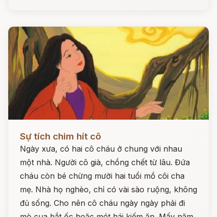
Đọc ngay
Sự tích chim hít cô
Ngày xưa, có hai cô cháu ở chung với nhau
một nhà. Người cô già, chồng chết từ lâu. Đứa
cháu còn bé chừng mười hai tuổi mồ côi cha
mẹ. Nhà họ nghèo, chỉ có vài sào ruộng, không
đủ sống. Cho nên cô cháu ngày ngày phải đi
mò cua bắt ốc hoặc mót hái kiếm ăn. Mấy năm