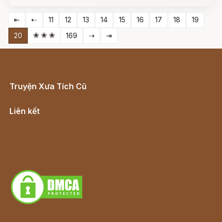
⇤
⇠
11
12
13
14
15
16
17
18
19
❀ ❀ ❀
20
169
⇢
⇥
Truyện Xưa Tích Cũ
Cổ tích Việt Nam
Liên kết
Lịch vạn niên
Hà Nội cũ - Món ngon Hà Nội
Truyện kiếm hiệp - Ngôn tình
Download - Tải Miễn Phí