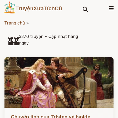
TruyệnXưaTíchCũ
Trang chủ
>
3376 truyện
•
Cập nhật hàng
🏰
ngày
Đọc ngay
Chuyện tình của Tristan và Isolde