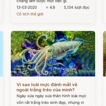
chẳng làm được một việc gì.
13-03-2020
⭐ 4.8
5,134 lượt đọc
Cổ tích thế giới
Đọc ngay
Đ
Vì sao loài mực đánh mất vẻ
ngoài trắng trẻo của mình?
Ngày xửa ngày xưa thân hình loài mực
vốn rất trắng trẻo xinh đẹp, nhưng vì