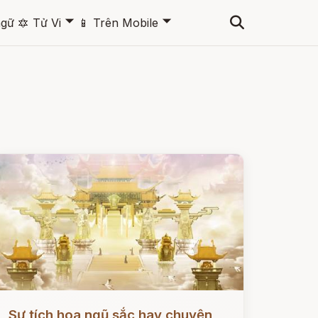
🞃
🞃
ngữ
🔯
Tử Vi
📱
Trên Mobile
ọc ngay
Sự tích hoa ngũ sắc hay chuyện