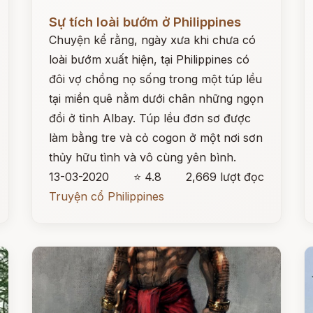
Đọc ngay
Đ
Sự tích loài bướm ở Philippines
Chuyện kể rằng, ngày xưa khi chưa có
loài bướm xuất hiện, tại Philippines có
đôi vợ chồng nọ sống trong một túp lều
tại miền quê nằm dưới chân những ngọn
đồi ở tỉnh Albay. Túp lều đơn sơ được
làm bằng tre và cỏ cogon ở một nơi sơn
thủy hữu tình và vô cùng yên bình.
13-03-2020
⭐ 4.8
2,669 lượt đọc
Truyện cổ Philippines