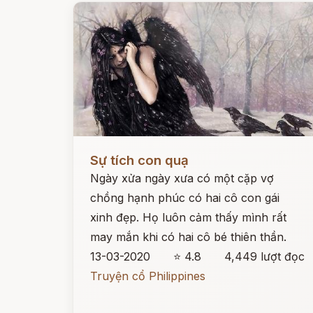
Đọc ngay
Sự tích con quạ
Ngày xửa ngày xưa có một cặp vợ
chồng hạnh phúc có hai cô con gái
xinh đẹp. Họ luôn cảm thấy mình rất
may mắn khi có hai cô bé thiên thần.
13-03-2020
⭐ 4.8
4,449 lượt đọc
Truyện cổ Philippines