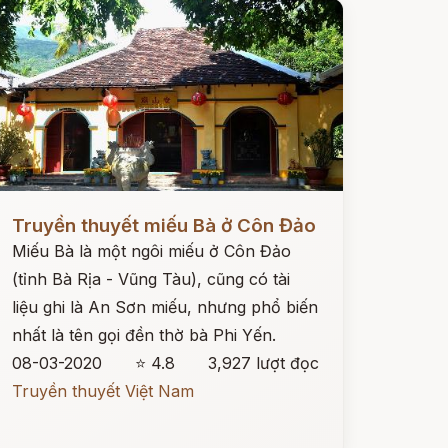
ọc ngay
Truyền thuyết miếu Bà ở Côn Đảo
Miếu Bà là một ngôi miếu ở Côn Đảo
(tỉnh Bà Rịa - Vũng Tàu), cũng có tài
liệu ghi là An Sơn miếu, nhưng phổ biến
nhất là tên gọi đền thờ bà Phi Yến.
08-03-2020
⭐ 4.8
3,927 lượt đọc
Truyền thuyết Việt Nam