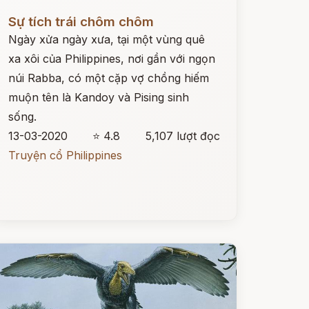
ọc ngay
Sự tích trái chôm chôm
Ngày xửa ngày xưa, tại một vùng quê
xa xôi của Philippines, nơi gần với ngọn
núi Rabba, có một cặp vợ chồng hiếm
muộn tên là Kandoy và Pising sinh
sống.
13-03-2020
⭐ 4.8
5,107 lượt đọc
Truyện cổ Philippines