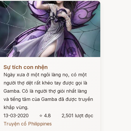
ọc ngay
Sự tích con nhện
Ngày xưa ở một ngôi làng nọ, có một
người thợ dệt rất khéo tay được gọi là
Gamba. Cô là người thợ giỏi nhất làng
và tiếng tăm của Gamba đã được truyền
khắp vùng.
13-03-2020
⭐ 4.8
2,501 lượt đọc
Truyện cổ Philippines