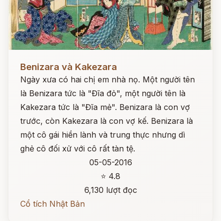
Đọc ngay
Benizara và Kakezara
Ngày xưa có hai chị em nhà nọ. Một người tên
là Benizara tức là "Đĩa đỏ", một người tên là
Kakezara tức là "Đĩa mẻ". Benizara là con vợ
trước, còn Kakezara là con vợ kế. Benizara là
một cô gái hiền lành và trung thực nhưng dì
ghẻ cô đối xử với cô rất tàn tệ.
05-05-2016
⭐ 4.8
6,130 lượt đọc
Cổ tích Nhật Bản