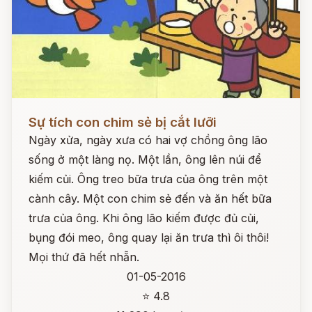
Đọc ngay
Sự tích con chim sẻ bị cắt lưỡi
Ngày xửa, ngày xưa có hai vợ chồng ông lão
sống ở một làng nọ. Một lần, ông lên núi để
kiếm củi. Ông treo bữa trưa của ông trên một
cành cây. Một con chim sẻ đến và ăn hết bữa
trưa của ông. Khi ông lão kiếm được đủ củi,
bụng đói meo, ông quay lại ăn trưa thì ôi thôi!
Mọi thứ đã hết nhẵn.
01-05-2016
⭐ 4.8