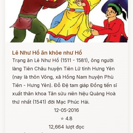
Đọc ngay
Lê Như Hổ ăn khỏe như Hổ
Trạng ăn Lê Như Hổ (1511 - 1581), ông người
làng Tiên Châu huyện Tiên Lữ tỉnh Hưng Yên
(nay là thôn Vông, xã Hồng Nam huyện Phù
Tiên - Hưng Yên). Đỗ Đệ tam giáp Đồng tiến sĩ
xuất thân khoa Tân sửu niên hiệu Quảng Hoà
thứ nhất (1541) đời Mạc Phúc Hải.
12-05-2016
⭐ 4.8
12,664 lượt đọc