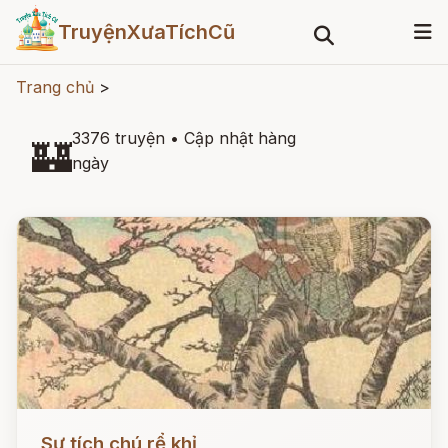
TruyệnXưaTíchCũ
Trang chủ
>
3376 truyện
•
Cập nhật hàng
🏰
ngày
Đọc ngay
Sự tích chú rể khỉ