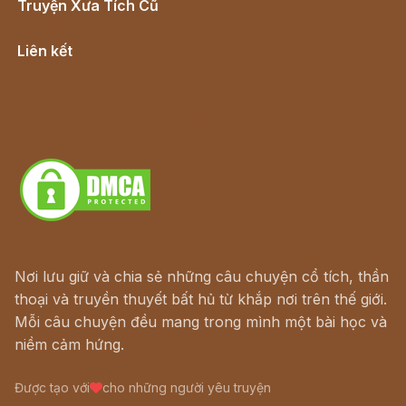
Truyện Xưa Tích Cũ
Cổ tích Việt Nam
Liên kết
Lịch vạn niên
Hà Nội cũ - Món ngon Hà Nội
Truyện kiếm hiệp - Ngôn tình
Download - Tải Miễn Phí
Nơi lưu giữ và chia sẻ những câu chuyện cổ tích, thần
thoại và truyền thuyết bất hủ từ khắp nơi trên thế giới.
Mỗi câu chuyện đều mang trong mình một bài học và
niềm cảm hứng.
Được tạo với
cho những người yêu truyện