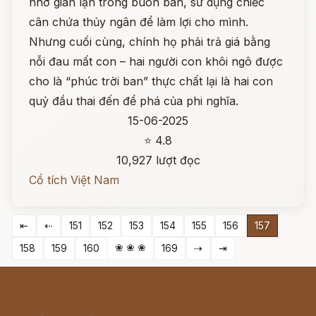
nhờ gian lận trong buôn bán, sử dụng chiếc
cân chứa thủy ngân để làm lợi cho mình.
Nhưng cuối cùng, chính họ phải trả giá bằng
nỗi đau mất con – hai người con khôi ngô được
cho là “phúc trời ban” thực chất lại là hai con
quỷ đầu thai đến để phá của phi nghĩa.
15-06-2025
⭐ 4.8
10,927 lượt đọc
Cổ tích Việt Nam
⇤
⇠
151
152
153
154
155
156
157
❀ ❀ ❀
158
159
160
169
⇢
⇥