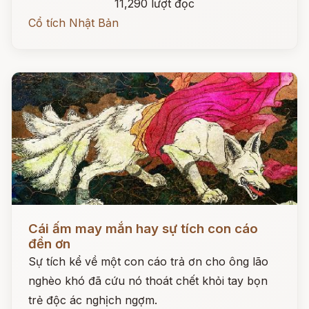
11,290 lượt đọc
Cổ tích Nhật Bản
Đọc ngay
Cái ấm may mắn hay sự tích con cáo
đền ơn
Sự tích kể về một con cáo trả ơn cho ông lão
nghèo khó đã cứu nó thoát chết khỏi tay bọn
trẻ độc ác nghịch ngợm.