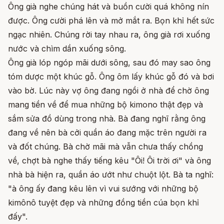
Ông già nghe chúng hát và buồn cười quá không nín
được. Ông cười phá lên và mở mắt ra. Bọn khỉ hết sức
ngạc nhiên. Chúng rời tay nhau ra, ông già rơi xuống
nước và chìm dần xuống sông.
Ông già lóp ngóp mãi dưới sông, sau đó may sao ông
tóm dược một khúc gỗ. Ông ôm lấy khúc gỗ đó và bơi
vào bờ. Lúc này vợ ông đang ngồi ở nhà để chờ ông
mang tiền về để mua những bộ kimono thật đẹp và
sắm sửa đồ dùng trong nhà. Bà đang nghĩ rằng ông
đang về nên bà cởi quần áo đang mặc trên người ra
và đốt chúng. Bà chờ mãi mà vẫn chưa thấy chồng
về, chợt bà nghe thấy tiếng kêu "Ôi! Ôi trời ơi" và ông
nhà bà hiện ra, quần áo ướt như chuột lột. Bà ta nghĩ:
"à ông ấy đang kêu lên vì vui sướng với những bộ
kimônô tuyệt đẹp và những đồng tiền cúa bọn khỉ
đấy".