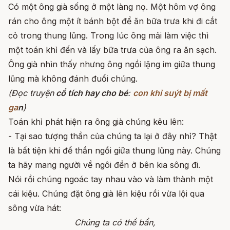
Có một ông già sống ở một làng nọ. Một hôm vợ ông
rán cho ông một ít bánh bột để ăn bữa trưa khi đi cắt
cỏ trong thung lũng. Trong lúc ông mải làm việc thì
một toán khỉ đến và lấy bữa trưa của ông ra ăn sạch.
Ông già nhìn thấy nhưng ông ngồi lặng im giữa thung
lũng mà không đánh đuổi chúng.
(Đọc truyện
cổ tích hay cho bé
:
con khỉ suýt bị mất
ga
n
)
Toán khỉ phát hiện ra ông già chúng kêu lên:
- Tại sao tượng thần của chúng ta lại ở đây nhỉ? Thật
là bất tiện khi để thần ngồi giữa thung lũng này. Chúng
ta hãy mang người về ngôi đền ở bên kia sông đi.
Nói rồi chúng ngoác tay nhau vào và làm thành một
cái kiệu. Chúng đặt ông già lên kiệu rồi vừa lội qua
sông vừa hát:
Chúng ta có thể bẩn,