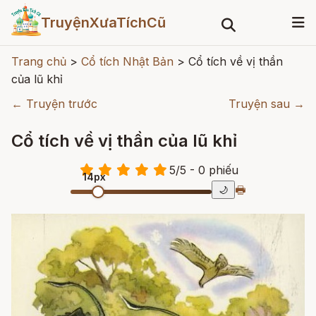
TruyệnXưaTíchCũ
Trang chủ
>
Cổ tích Nhật Bản
>
Cổ tích về vị thần
của lũ khỉ
← Truyện trước
Truyện sau →
Cổ tích về vị thần của lũ khỉ
5
/
5
- 0
phiếu
14px
🖶
🌙