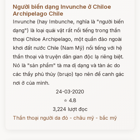
Đọc ngay
Người biến dạng Invunche ở Chiloe
Archipelago Chile
Invunche (hay Imbunche, nghĩa là "người biến
dạng") là loại quái vật rất nổi tiếng trong thần
thoại Chiloe Archipelago, một quần đảo ngoài
khơi đất nước Chile (Nam Mỹ) nổi tiếng với hệ
thần thoại và truyện dân gian độc lạ riêng biệt.
Nó là "sản phẩm" tà ma dị dạng và tàn ác do
các thầy phủ thủy (brujo) tạo nên để canh gác
nơi ở của mình.
24-03-2020
⭐ 4.8
3,224 lượt đọc
Thần thoại người da đỏ - châu mỹ - bắc mỹ