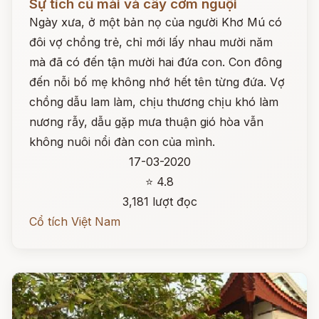
Sự tích củ mài và cây cơm nguội
Ngày xưa, ở một bản nọ của người Khơ Mú có
đôi vợ chồng trẻ, chỉ mới lấy nhau mười năm
mà đã có đến tận mười hai đứa con. Con đông
đến nỗi bố mẹ không nhớ hết tên từng đứa. Vợ
chồng dẫu lam làm, chịu thương chịu khó làm
nương rẫy, dẫu gặp mưa thuận gió hòa vẫn
không nuôi nổi đàn con của mình.
17-03-2020
⭐ 4.8
3,181 lượt đọc
Cổ tích Việt Nam