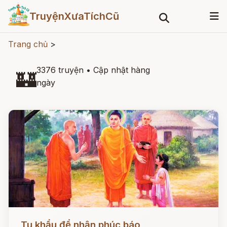
TruyệnXưaTíchCũ
Trang chủ
>
3376 truyện
•
Cập nhật hàng
🏰
ngày
Đọc ngay
Tu khẩu để nhận phúc báo