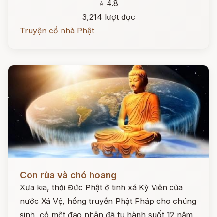
⭐ 4.8
3,214 lượt đọc
Truyện cổ nhà Phật
Đọc ngay
Con rùa và chó hoang
Xưa kia, thời Đức Phật ở tinh xá Kỳ Viên của
nước Xá Vệ, hồng truyền Phật Pháp cho chúng
sinh, có một đạo nhân đã tu hành suốt 12 năm