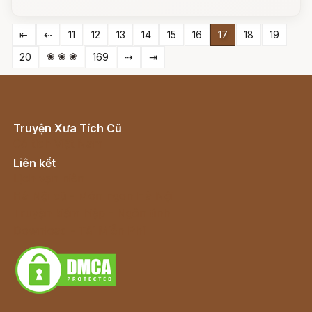
⇤
⇠
11
12
13
14
15
16
17
18
19
❀ ❀ ❀
20
169
⇢
⇥
Truyện Xưa Tích Cũ
Cổ tích Việt Nam
Liên kết
Lịch vạn niên
Hà Nội cũ - Món ngon Hà Nội
Truyện kiếm hiệp - Ngôn tình
Download - Tải Miễn Phí